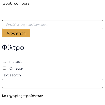
[wopb_compare]
Α
ν
α
Αναζήτηση
ζ
ή
τ
Φίλτρα
η
σ
η
In stock
γ
On sale
ι
α
Text search
:
Κατηγορίες προϊόντων