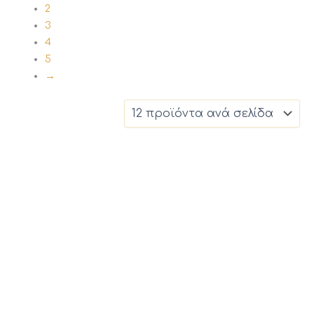
2
3
4
5
→