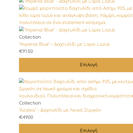
Αυτό
Collection
το
“Imperial Blue” – Δαχτυλίδι με Lapis Lazuli
προϊόν
€
91.50
έχει
Επιλογή
πολλαπλές
παραλλαγές.
Οι
επιλογές
μπορούν
να
Αυτό
Collection
επιλεγούν
το
“Azalea” – Δαχτυλίδι με Λευκό Ζιργκόν
στη
προϊόν
€
49.00
σελίδα
έχει
του
Επιλογή
πολλαπλές