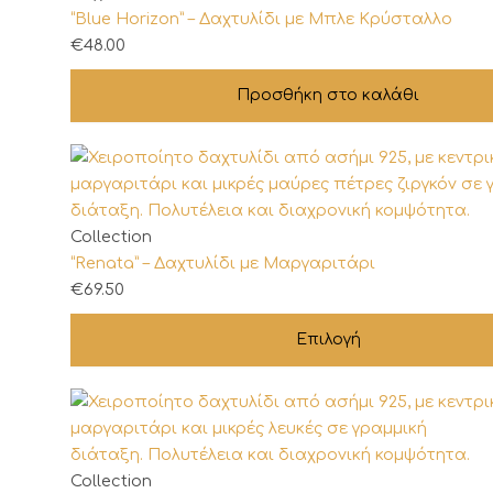
επιλεγούν
“Blue Horizon” – Δαχτυλίδι με Μπλε Κρύσταλλο
στη
€
48.00
σελίδα
του
Προσθήκη στο καλάθι
προϊόντος
Αυτό
Collection
το
“Renata” – Δαχτυλίδι με Μαργαριτάρι
προϊόν
€
69.50
έχει
Επιλογή
πολλαπλές
παραλλαγές.
Οι
επιλογές
μπορούν
να
Αυτό
Collection