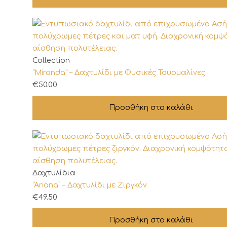
παραλλαγές.
Οι
επιλογές
μπορούν
να
Collection
επιλεγούν
“Miranda” – Δαχτυλίδι με Φυσικές Τουρμαλίνες
στη
€
50.00
σελίδα
του
Προσθήκη στο καλάθι
προϊόντος
Δαχτυλίδια
“Ariana” – Δαχτυλίδι με Ζιργκόν
€
49.50
Προσθήκη στο καλάθι