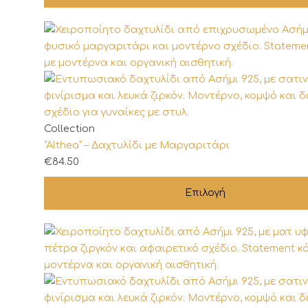
Αυτό
Collection
το
“Althea” – Δαχτυλίδι με Μαργαριτάρι
προϊόν
€
84.50
έχει
Επιλογή
πολλαπλές
παραλλαγές.
Οι
επιλογές
μπορούν
να
επιλεγούν