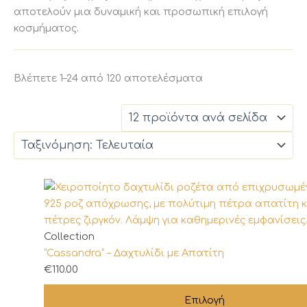
αποτελούν μια δυναμική και προσωπική επιλογή
κοσμήματος.
Sorted
Βλέπετε 1–24 από 120 αποτελέσματα
by
latest
Αυτό
Collection
το
“Cassandra” – Δαχτυλίδι με Απατίτη
προϊόν
€
110.00
έχει
Επιλογή
πολλαπλές