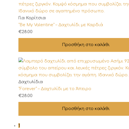
επιλογές
μπορούν
να
Για Κορίτσια
επιλεγούν
“Be My Valentine” – Δαχτυλίδι με Καρδιά
στη
€
28.00
σελίδα
του
Προσθήκη στο καλάθι
προϊόντος
Δαχτυλίδια
“Forever” – Δαχτυλίδι με το Άπειρο
€
28.00
Προσθήκη στο καλάθι
1