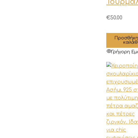
Τουρμαλ
€
50.00
Προσθήκη
καλάθ
Γρήγορη Εμ