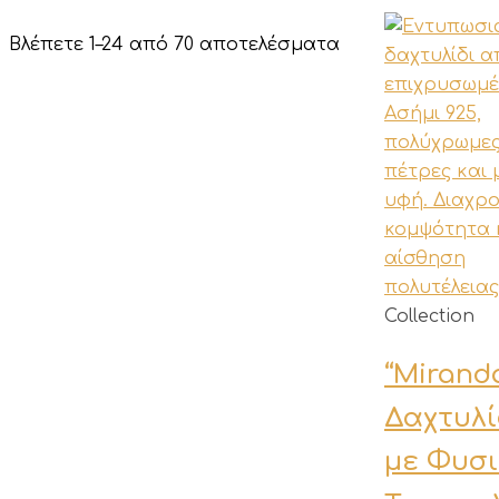
Sorted
Βλέπετε 1–24 από 70 αποτελέσματα
by
latest
Collection
“Miranda
Δαχτυλί
με Φυσι