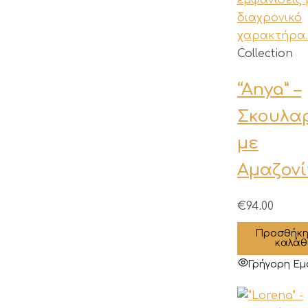
Collection
“Anya” –
Σκουλαρ
με
Αμαζονί
€
94.00
Προσθήκη
καλάθ
Γρήγορη Εμ