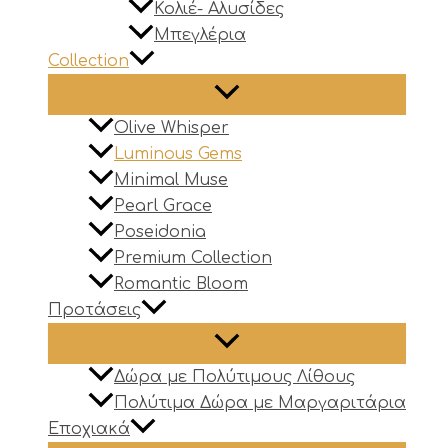
Κολιέ- Αλυσίδες
Μπεγλέρια
Collection
Olive Whisper
Luminous Gems
Minimal Muse
Pearl Grace
Poseidonia
Premium Collection
Romantic Bloom
Προτάσεις
Δώρα με Πολύτιμους Λίθους
Πολύτιμα Δώρα με Μαργαριτάρια
Εποχιακά