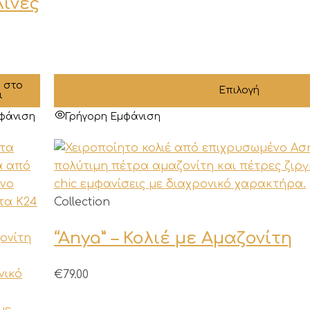
ίνες
να
επιλεγούν
στη
σελίδα
του
 στο
Επιλογή
ι
προϊόντος
φάνιση
Γρήγορη Εμφάνιση
Collection
“Anya” – Κολιέ με Αμαζονίτη
€
79.00