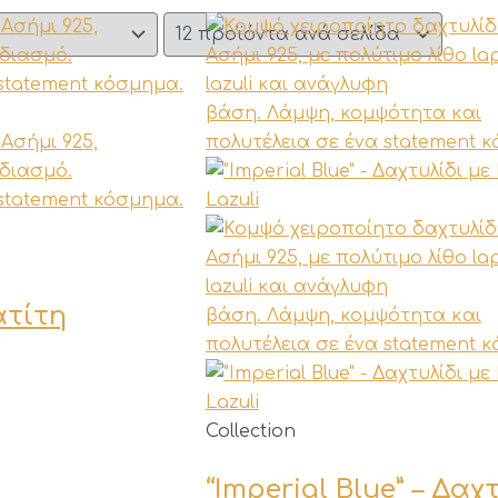
ατίτη
Αυτό
Collection
το
“Imperial Blue” – Δαχ
προϊόν