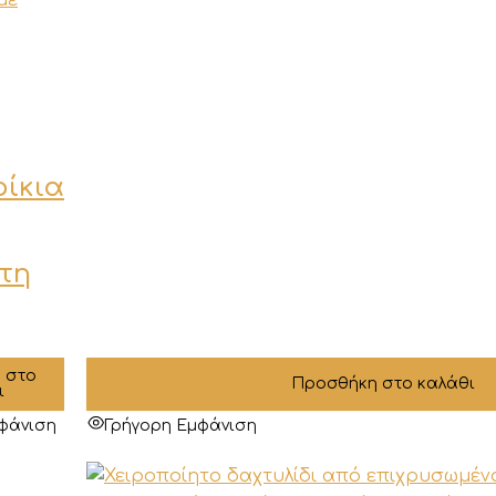
ίκια
τη
 στο
Προσθήκη στο καλάθι
ι
φάνιση
Γρήγορη Εμφάνιση