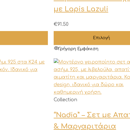
έχει
με Lapis Lazuli
πολλαπλές
παραλλαγές.
€
91.50
Οι
επιλογές
Επιλογή
μπορούν
Γρήγορη Εμφάνιση
να
επιλεγούν
στη
σελίδα
του
προϊόντος
Collection
“Nadia” – Σετ με Απα
& Μαργαριτάρια