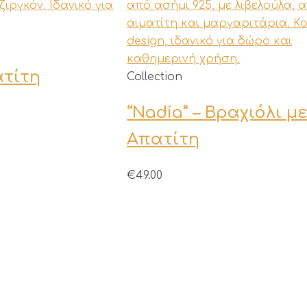
ατίτη
Collection
“Nadia” – Βραχιόλι μ
Απατίτη
€
49.00