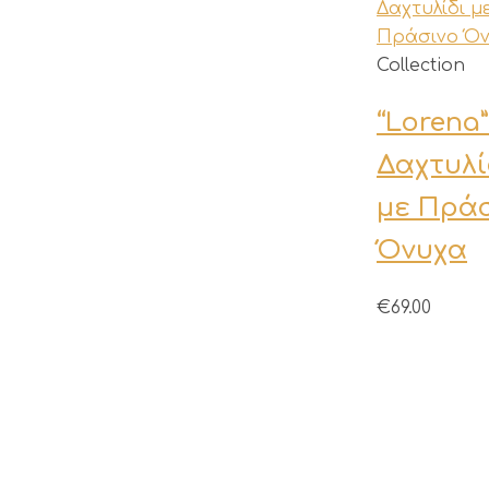
Αυτό
Collection
το
“Lorena”
προϊόν
έχει
Δαχτυλί
πολλαπλές
με Πρά
παραλλαγές
Οι
Όνυχα
επιλογές
μπορούν
€
69.00
να
επιλεγούν
στη
σελίδα
του
προϊόντος