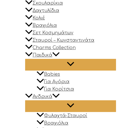
Σκουλαρίκια
Δαχτυλίδια
Κολιέ
Βραχιόλια
Σετ Κοσμημάτων
Σταυροί – Κωνσταντινάτα
Charms Collection
Παιδικά
Babies
Για Αγόρια
Για Κορίτσια
Ανδρικά
Φυλαχτά-Σταυροί
Βραχιόλια