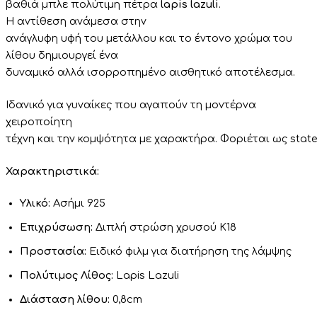
βαθιά μπλε πολύτιμη πέτρα
lapis lazuli
.
Η
αντίθεση
ανάμεσα
στην
ανάγλυφη
υφή
του
μετάλλου
και το έντονο χρώμα του
λίθου
δημιουργεί
ένα
δυναμικό
αλλά
ισορροπημένο
αισθητικό
αποτέλεσμα.
Ιδανικό
για
γυναίκες
που
αγαπούν
τη
μοντέρνα
χειροποίητη
τέχνη
και
την
κομψότητα
με
χαρακτήρα.
Φοριέται
ως
stat
Χαρακτηριστικά:
Υλικό:
Ασήμι 925
Επιχρύσωση:
Διπλή στρώση χρυσού Κ18
Προστασία:
Ειδικό φιλμ για διατήρηση της λάμψης
Πολύτιμος Λίθος:
Lapis Lazuli
Διάσταση λίθου:
0,8cm