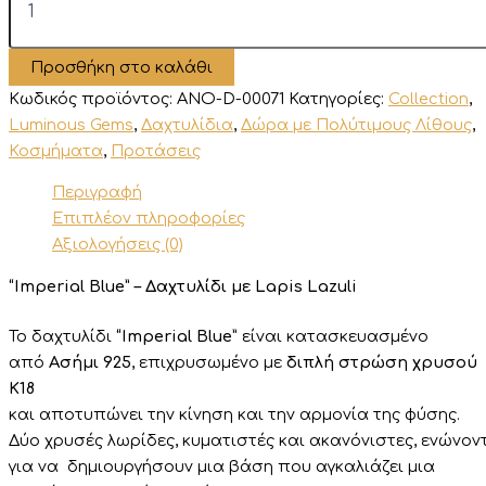
Blue"
-
Δαχτυλίδι
Προσθήκη στο καλάθι
με
Lapis
Κωδικός προϊόντος:
ANO-D-00071
Κατηγορίες:
Collection
,
Lazuli
Luminous Gems
,
Δαχτυλίδια
,
Δώρα με Πολύτιμους Λίθους
,
ποσότητα
Κοσμήματα
,
Προτάσεις
Περιγραφή
Επιπλέον πληροφορίες
Αξιολογήσεις (0)
“Imperial Blue” – Δαχτυλίδι με Lapis Lazuli
Το δαχτυλίδι
“Imperial Blue”
είναι κατασκευασμένο
από
Ασήμι 925
, επιχρυσωμένο με
διπλή στρώση χρυσού
Κ18
και
αποτυπώνει
την
κίνηση
και
την
αρμονία
της
φύσης.
Δύο
χρυσές
λωρίδες,
κυματιστές
και
ακανόνιστες,
ενώνον
για
να
δημιουργήσουν
μια
βάση
που
αγκαλιάζει μια