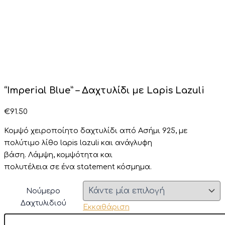
“Imperial Blue” – Δαχτυλίδι με Lapis Lazuli
€
91.50
Κομψό χειροποίητο δαχτυλίδι από Ασήμι 925,
με
πολύτιμο λίθο lapis lazuli
και ανάγλυφη
βάση
.
Λάμψη,
κομψότητα
και
πολυτέλεια
σε
ένα
statement
κόσμημα.
Νούμερο
Δαχτυλιδιού
Εκκαθάριση
"Imperial