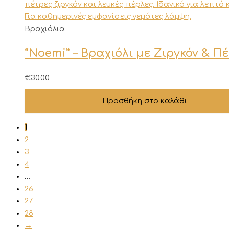
Βραχιόλια
“Noemi” – Βραχιόλι με Ζιργκόν & Π
€
30.00
Προσθήκη στο καλάθι
1
2
3
4
…
26
27
28
→