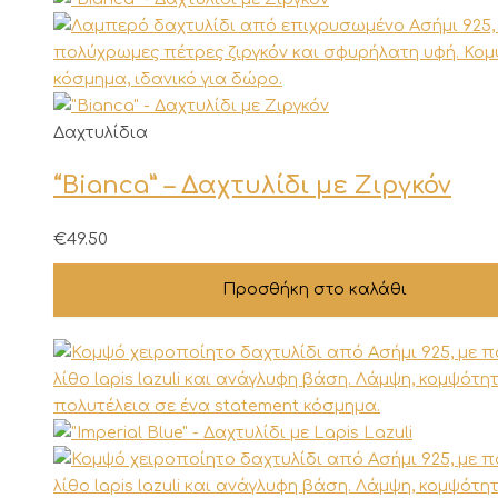
σελίδα
του
προϊόντος
Δαχτυλίδια
“Bianca” – Δαχτυλίδι με Ζιργκόν
€
49.50
Προσθήκη στο καλάθι