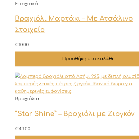
στη
Εποχιακά
σελίδα
του
Βραχιόλι Μαρτάκι – Με Ατσάλινο
προϊόντος
Στοιχείο
€
10.00
Προσθήκη στο καλάθι
Βραχιόλια
“Star Shine” – Βραχιόλι με Ζιργκόν
€
43.00