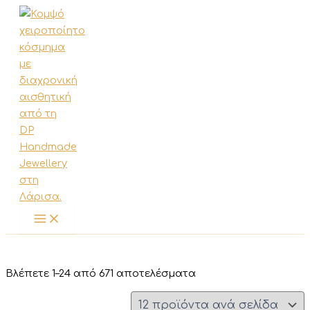
Μετάβαση
στο
περιεχόμενο
Sorted
Βλέπετε 1–24 από 671 αποτελέσματα
by
latest