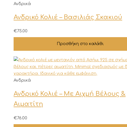
στη
Ανδρικά
σελίδα
του
Ανδρικό Κολιέ – Βασιλιάς Σκακιού
προϊόντος
€
75.00
Προσθήκη στο καλάθι
Ανδρικά
Ανδρικό Κολιέ – Με Αιχμή Βέλους &
Αιματίτη
€
76.00