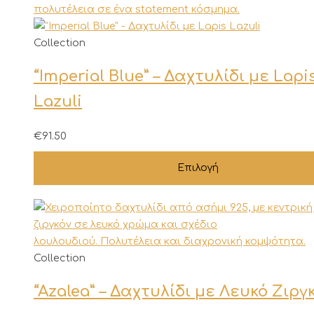
Αυτό
Collection
το
“Imperial Blue” – Δαχτυλίδι με Lapi
προϊόν
έχει
Lazuli
πολλαπλές
παραλλαγές.
€
91.50
Οι
επιλογές
Επιλογή
μπορούν
να
επιλεγούν
στη
σελίδα
Αυτό
Collection
του
το
προϊόντος
“Azalea” – Δαχτυλίδι με Λευκό Ζιργ
προϊόν
έχει