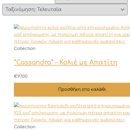
Collection
“Cassandra” – Κολιέ με Απατίτη
€
97.00
Προσθήκη στο καλάθι
Αυτό
Collection