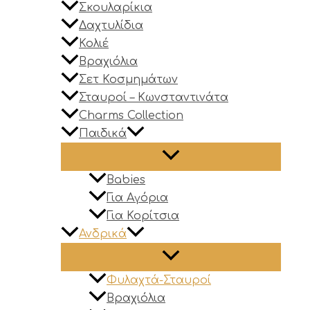
Σκουλαρίκια
Δαχτυλίδια
Κολιέ
Βραχιόλια
Σετ Κοσμημάτων
Σταυροί – Κωνσταντινάτα
Charms Collection
Παιδικά
Babies
Για Αγόρια
Για Κορίτσια
Ανδρικά
Φυλαχτά-Σταυροί
Βραχιόλια