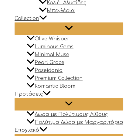
Κολιέ- Αλυσίδες
Μπεγλέρια
Collection
Olive Whisper
Luminous Gems
Minimal Muse
Pearl Grace
Poseidonia
Premium Collection
Romantic Bloom
Προτάσεις
Δώρα με Πολύτιμους Λίθους
Πολύτιμα Δώρα με Μαργαριτάρια
Εποχιακά