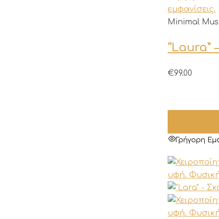
προϊόντος
Minimal Mus
“Laura” 
€
99.00
Γρήγορη Εμ