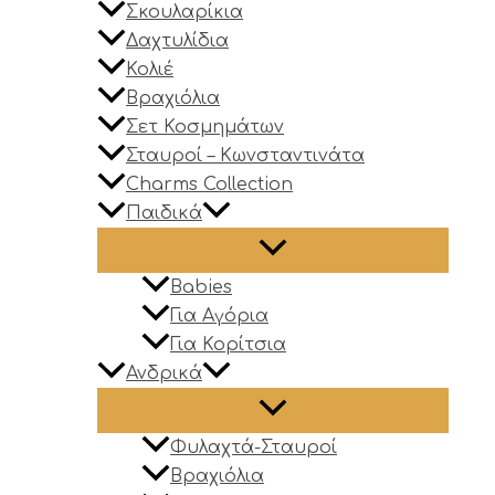
Σκουλαρίκια
Δαχτυλίδια
Κολιέ
Βραχιόλια
Σετ Κοσμημάτων
Σταυροί – Κωνσταντινάτα
Charms Collection
Παιδικά
Babies
Για Αγόρια
Για Κορίτσια
Ανδρικά
Φυλαχτά-Σταυροί
Βραχιόλια