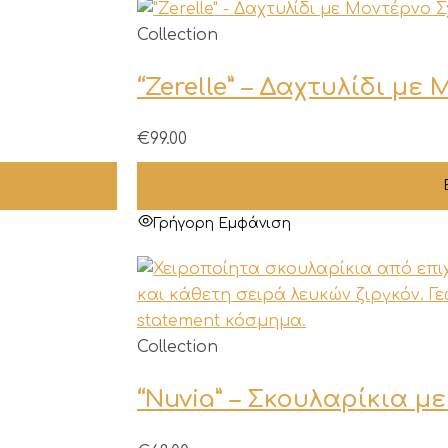
Αυτό
Collection
το
“Zerelle” – Δαχτυλίδι με
προϊόν
έχει
πολλαπλές
€
99.00
παραλλαγές.
Οι
επιλογές
Γρήγορη Εμφάνιση
μπορούν
να
επιλεγούν
στη
σελίδα
Collection
του
“Nuvia” – Σκουλαρίκια με
προϊόντος