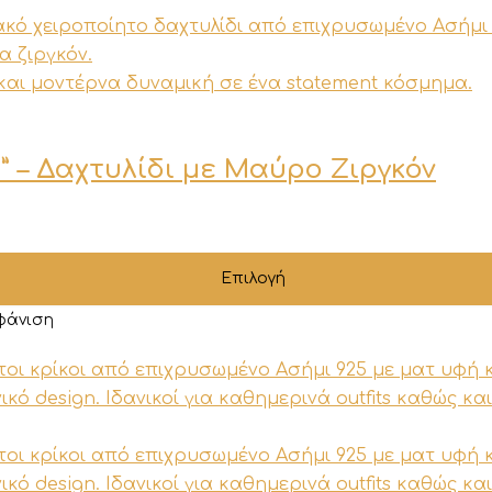
a” – Δαχτυλίδι με Μαύρο Ζιργκόν
.
Επιλογή
φάνιση