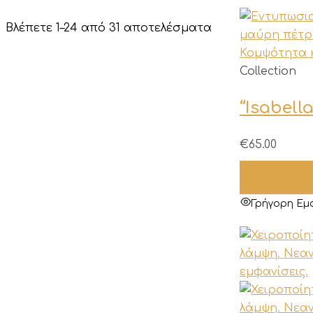
Sorted
Βλέπετε 1–24 από 31 αποτελέσματα
by
latest
Αυτό
Collection
το
“Isabell
προϊόν
έχει
πολλαπλές
€
65.00
παραλλαγές
Οι
επιλογές
Γρήγορη Εμ
μπορούν
να
επιλεγούν
στη
σελίδα
του