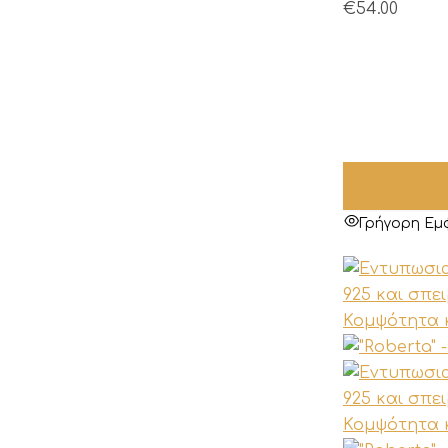
€
54.00
Γρήγορη Εμ