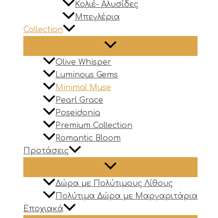
Κολιέ- Αλυσίδες
Μπεγλέρια
Collection
Olive Whisper
Luminous Gems
Minimal Muse
Pearl Grace
Poseidonia
Premium Collection
Romantic Bloom
Προτάσεις
Δώρα με Πολύτιμους Λίθους
Πολύτιμα Δώρα με Μαργαριτάρια
Εποχιακά