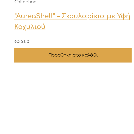
Collection
του
προϊόντος
“AureaShell” – Σκουλαρίκια με Υφή
Κοχυλιού
€
55.00
Προσθήκη στο καλάθι