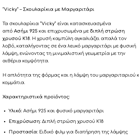
“Vicky” – Σκουλαρίκια με Μαργαριτάρι
Τα
σκουλαρίκια
“Vicky”
είναι κατασκευασμένα
από
Ασήμι 925
και επιχρυσωμένα με
διπλή στρώση
χρυσού Κ18
. Η χρυσή καμπύλη αγκαλιάζει απαλά τον
λοβό, καταλήγοντας σε ένα λευκό μαργαριτάρι με φυσική
λάμψη, ενώνοντας τη μινιμαλιστική γεωμετρία με την
αιθέρια κομψότητα.
Η
απλότητα
της
φόρμας
και
η
λάμψη
του
μαργαριταριού
κομμάτια.
Χαρακτηριστικά προϊόντος:
Υλικό:
Ασήμι 925 και φυσικό μαργαριτάρι
Επιχρύσωση:
Διπλή στρώση χρυσού Κ18
Προστασία:
Ειδικό φιλμ για διατήρηση της λάμψης