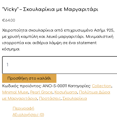
“Vicky” – Σκουλαρίκια με Μαργαριτάρι
€
64.00
Χειροποίητα σκουλαρίκια από επιχρυσωμένο Ασήμι 925,
με
χρυσή
καμπύλη
και
λευκό
μαργαριτάρι.
Μινιμαλιστική
ισορροπία
και
αιθέρια
λάμψη
σε
ένα
statement
κόσμημα.
"Vicky"
-
Σκουλαρίκια
με
Προσθήκη στο καλάθι
Μαργαριτάρι
ποσότητα
Κωδικός προϊόντος:
ANO-S-00011
Κατηγορίες:
Collection
,
Minimal Muse
,
Pearl Grace
,
Κοσμήματα
,
Πολύτιμα Δώρα
με Μαργαριτάρια
,
Προτάσεις
,
Σκουλαρίκια
Περιγραφή
Αξιολογήσεις (0)