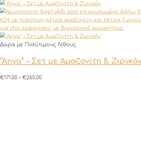
Αυτό
Δώρα με Πολύτιμους Λίθους
το
“Anya” – Σετ με Αμαζονίτη & Ζιργκό
προϊόν
έχει
πολλαπλές
Price
€
171.00
–
€
265.00
παραλλαγές.
range:
Οι
€171.00
επιλογές
through
μπορούν
€265.00
να
επιλεγούν
στη