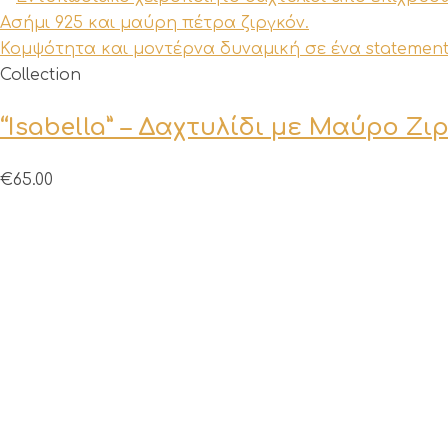
Αυτό
Collection
το
“Isabella” – Δαχτυλίδι με Μαύρο Ζι
προϊόν
έχει
πολλαπλές
€
65.00
παραλλαγές.
Οι
επιλογές
μπορούν
να
επιλεγούν
στη
σελίδα
του
προϊόντος