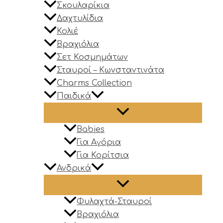
Σκουλαρίκια
Δαχτυλίδια
Κολιέ
Βραχιόλια
Σετ Κοσμημάτων
Σταυροί – Κωνσταντινάτα
Charms Collection
Παιδικά
Babies
Για Αγόρια
Για Κορίτσια
Ανδρικά
Φυλαχτά-Σταυροί
Βραχιόλια