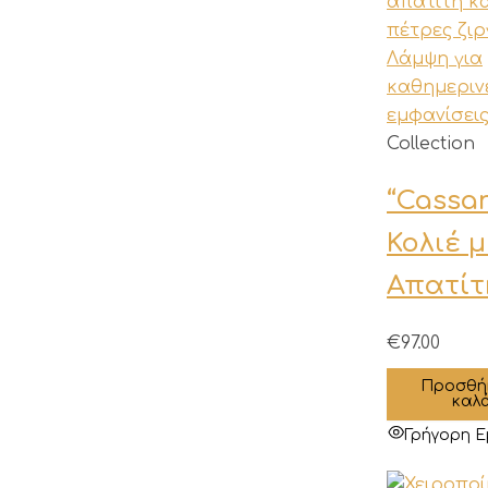
Collection
“Cassan
Κολιέ μ
Απατίτ
€
97.00
Προσθή
καλ
Γρήγορη 