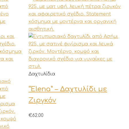
Αυτό
Δαχτυλίδια
το
“Elena” – Δαχτυλίδι με
προϊόν
έχει
Ζιργκόν
πολλαπλές
παραλλαγές.
€
62.00
Οι
επιλογές