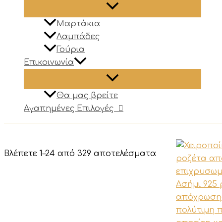
Μαρτάκια
Λαμπάδες
Γούρια
Επικοινωνία
Θα μας βρείτε
Αγαπημένες Επιλογές
Sorted
Βλέπετε 1–24 από 329 αποτελέσματα
by
latest