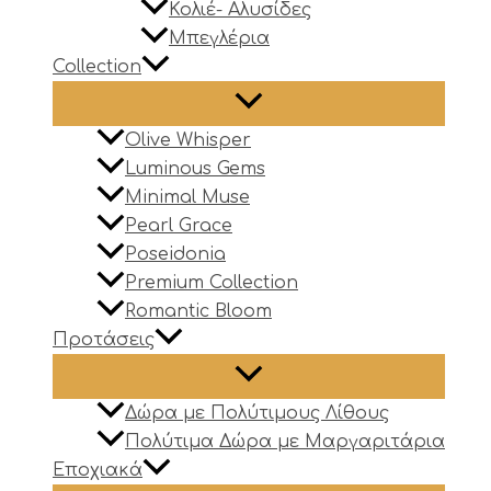
Κολιέ- Αλυσίδες
Μπεγλέρια
Collection
Olive Whisper
Luminous Gems
Minimal Muse
Pearl Grace
Poseidonia
Premium Collection
Romantic Bloom
Προτάσεις
Δώρα με Πολύτιμους Λίθους
Πολύτιμα Δώρα με Μαργαριτάρια
Εποχιακά