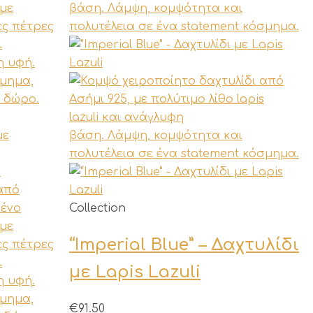
Αυτό
Collection
το
“Imperial Blue” – Δαχτυλίδι
προϊόν
έχει
με Lapis Lazuli
πολλαπλές
παραλλαγές.
€
91.50