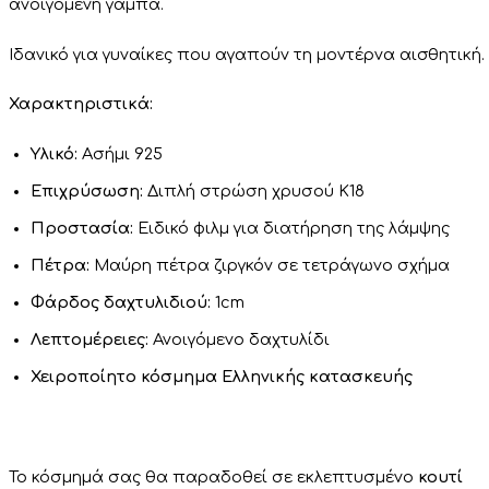
ανοιγόμενη γάμπα.
Ιδανικό
για
γυναίκες
που
αγαπούν
τη
μοντέρνα
αισθητική
.
Χαρακτηριστικά:
Υλικό:
Ασήμι 925
Επιχρύσωση:
Διπλή στρώση χρυσού Κ18
Προστασία:
Ειδικό φιλμ για διατήρηση της λάμψης
Πέτρα:
Μαύρη πέτρα ζιργκόν σε τετράγωνο σχήμα
Φάρδος δαχτυλιδιού:
1cm
Λεπτομέρειες:
Ανοιγόμενο δαχτυλίδι
Χειροποίητο κόσμημα Ελληνικής κατασκευής
Το κόσμημά σας θα παραδοθεί σε εκλεπτυσμένο
κουτί