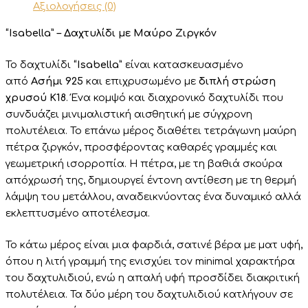
Αξιολογήσεις (0)
“Isabella” – Δαχτυλίδι με Μαύρο Ζιργκόν
Το δαχτυλίδι
“Isabella”
είναι κατασκευασμένο
από
Ασήμι 925
και επιχρυσωμένο με
διπλή στρώση
χρυσού Κ18
.
Ένα κομψό και διαχρονικό δαχτυλίδι που
συνδυάζει μινιμαλιστική αισθητική με σύγχρονη
πολυτέλεια. Το επάνω μέρος διαθέτει τετράγωνη μαύρη
πέτρα ζιργκόν, προσφέροντας καθαρές γραμμές και
γεωμετρική ισορροπία. Η πέτρα, με τη βαθιά σκούρα
απόχρωσή της, δημιουργεί έντονη αντίθεση με τη θερμή
λάμψη του μετάλλου, αναδεικνύοντας ένα δυναμικό αλλά
εκλεπτυσμένο αποτέλεσμα.
Το κάτω μέρος είναι μια φαρδιά, σατινέ βέρα με ματ υφή,
όπου η λιτή γραμμή της ενισχύει τον minimal χαρακτήρα
του δαχτυλιδιού, ενώ η απαλή υφή προσδίδει διακριτική
πολυτέλεια. Τα δύο μέρη του δαχτυλιδιού κατλήγουν σε