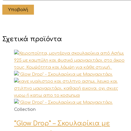
Σχετικά προϊόντα
Αυτό
Collection
το
“Glow Drop” – Σκουλαρίκια με
προϊόν
έχει