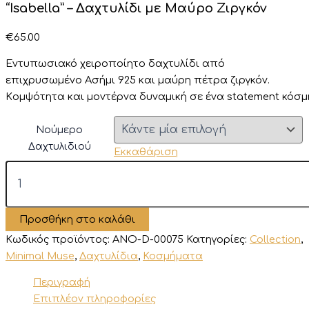
“Isabella” – Δαχτυλίδι με Μαύρο Ζιργκόν
€
65.00
Εντυπωσιακό χειροποίητο δαχτυλίδι από
επιχρυσωμένο Ασήμι 925
και μαύρη πέτρα ζιργκόν
.
Κ
ομψότητα
και
μοντέρνα
δυναμική
σε
ένα
statement
κόσμ
Νούμερο
Δαχτυλιδιού
Εκκαθάριση
"Isabella"
-
Δαχτυλίδι
με
Προσθήκη στο καλάθι
Μαύρο
Ζιργκόν
Κωδικός προϊόντος:
ANO-D-00075
Κατηγορίες:
Collection
,
ποσότητα
Minimal Muse
,
Δαχτυλίδια
,
Κοσμήματα
Περιγραφή
Επιπλέον πληροφορίες