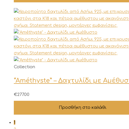
Collection
“Améthyste” – Δαχτυλίδι με Αμέθυ
€
277.00
Προσθήκη στο καλάθι
1