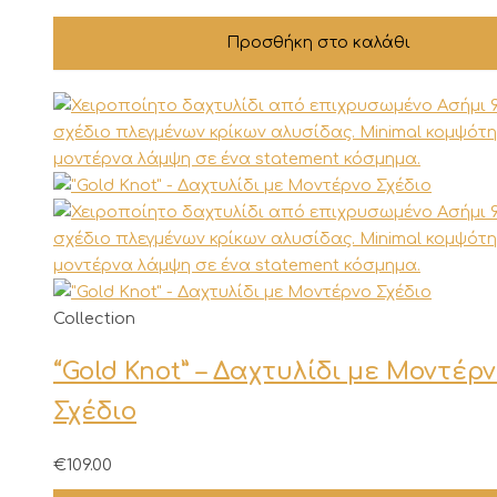
Προσθήκη στο καλάθι
Αυτό
Collection
το
“Gold Knot” – Δαχτυλίδι με Μοντέρ
προϊόν
έχει
Σχέδιο
πολλαπλές
παραλλαγές.
€
109.00
Οι