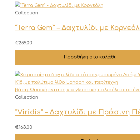
Collection
“Terra Gem” – Δαχτυλίδι με Κορνεό
€
289.00
Προσθήκη στο καλάθι
Αυτό
Collection
το
“Viridis” – Δαχτυλίδι με Πράσινη 
προϊόν
έχει
πολλαπλές
€
163.00
παραλλαγές.