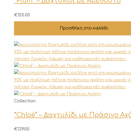
“Plum” – Δαχτυλίδι με Αμέθυστο
€
155.00
Προσθήκη στο καλάθι
Collection
“Chloé” – Δαχτυλίδι με Πράσινο Αχ
€
139.00