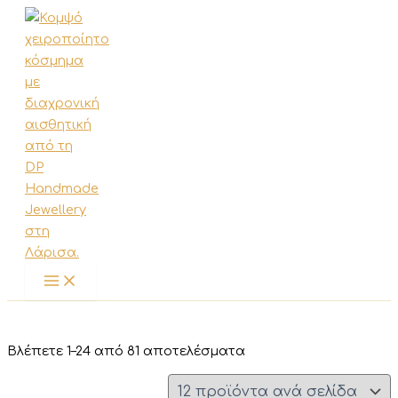
Μετάβαση
στο
περιεχόμενο
Sorted
Βλέπετε 1–24 από 81 αποτελέσματα
by
latest