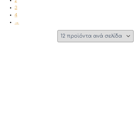
2
3
4
→