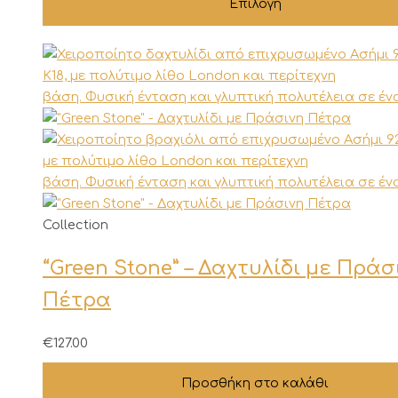
Επιλογή
Οι
επιλογές
μπορούν
να
επιλεγούν
στη
σελίδα
του
προϊόντος
Collection
“Green Stone” – Δαχτυλίδι με Πράσ
Πέτρα
€
127.00
Προσθήκη στο καλάθι