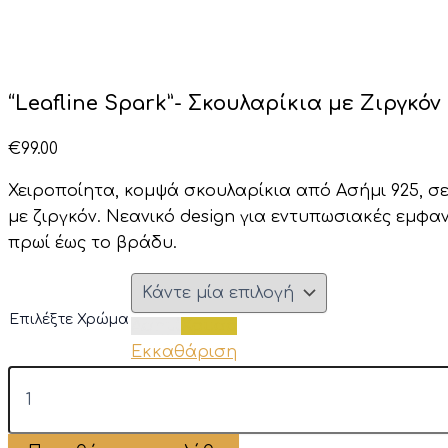
“Leafline Spark”- Σκουλαρίκια με Ζιργκόν
€
99.00
Χειροποίητα, κομψά σκουλαρίκια από Ασήμι 925, σ
με ζιργκόν. Νεανικό design για εντυπωσιακές εμφαν
πρωί έως το βράδυ.
Επιλέξτε Χρώμα
Ασημί
Χρυσό
Εκκαθάριση
“Leafline
Spark”-
Σκουλαρίκια
με