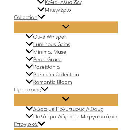
Κολιέ- Αλυσίδες
Μπεγλέρια
Collection
Olive Whisper
Luminous Gems
Minimal Muse
Pearl Grace
Poseidonia
Premium Collection
Romantic Bloom
Προτάσεις
Δώρα με Πολύτιμους Λίθους
Πολύτιμα Δώρα με Μαργαριτάρια
Εποχιακά