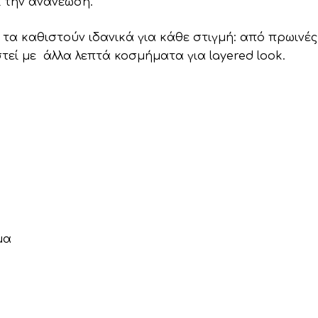
ι την ανανέωση.
τα καθιστούν ιδανικά για κάθε στιγμή: από πρωινές
τεί
με
άλλα
λεπτά
κοσμήματα
για
layered
look.
μα