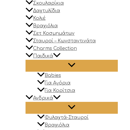
Σκουλαρίκια
Δαχτυλίδια
Κολιέ
Βραχιόλια
Σετ Κοσμημάτων
Σταυροί – Κωνσταντινάτα
Charms Collection
Παιδικά
Babies
Για Αγόρια
Για Κορίτσια
Ανδρικά
Φυλαχτά-Σταυροί
Βραχιόλια