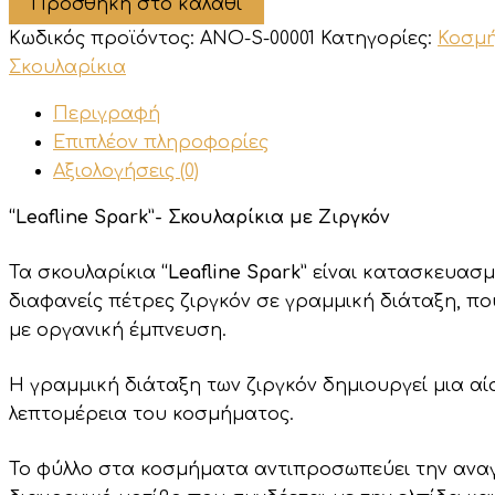
Προσθήκη στο καλάθι
Ζιργκόν
ποσότητα
Κωδικός προϊόντος:
ANO-S-00001
Κατηγορίες:
Κοσμ
Σκουλαρίκια
Περιγραφή
Επιπλέον πληροφορίες
Αξιολογήσεις (0)
“Leafline Spark”- Σκουλαρίκια με Ζιργκόν
Τα σκουλαρίκια
“Leafline Spark”
είναι κατασκευασ
διαφανείς πέτρες ζιργκόν σε γραμμική διάταξη, π
με οργανική έμπνευση.
Η γραμμική διάταξη των ζιργκόν δημιουργεί μια αί
λεπτομέρεια του κοσμήματος.
Το
φύλλο
στα
κοσμήματα
αντιπροσωπεύει
την αναγ