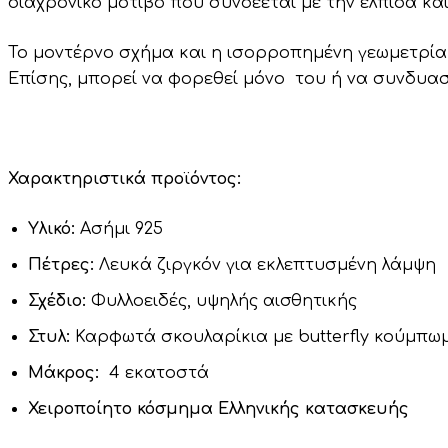
διαχρονικό μοτίβο που συνδέεται με την ελπίδα κα
Το μοντέρνο σχήμα και η ισορροπημένη γεωμετρία 
Επίσης,
μ
πορεί
να
φορεθεί
μόνο
του
ή
να
συνδυασ
Χαρακτηριστικά προϊόντος:
Υλικό:
Ασήμι 925
Πέτρες:
Λευκά ζιργκόν για εκλεπτυσμένη λάμψη
Σχέδιο:
Φυλλοειδές, υψηλής αισθητικής
Στυλ:
Καρφωτά σκουλαρίκια με butterfly κούμπω
Μάκρος:
4 εκατοστά
Χειροποίητο κόσμημα
Ελληνικής κατασκευής