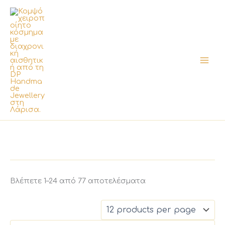
Μετάβαση
στο
περιεχόμενο
Sorted
Βλέπετε 1–24 από 77 αποτελέσματα
by
latest