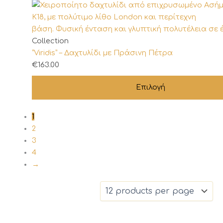
Αυτό
Collection
το
“Viridis” – Δαχτυλίδι με Πράσινη Πέτρα
προϊόν
€
163.00
έχει
Επιλογή
πολλαπλές
παραλλαγές.
Οι
1
επιλογές
2
μπορούν
3
να
4
επιλεγούν
→
στη
σελίδα
του
προϊόντος