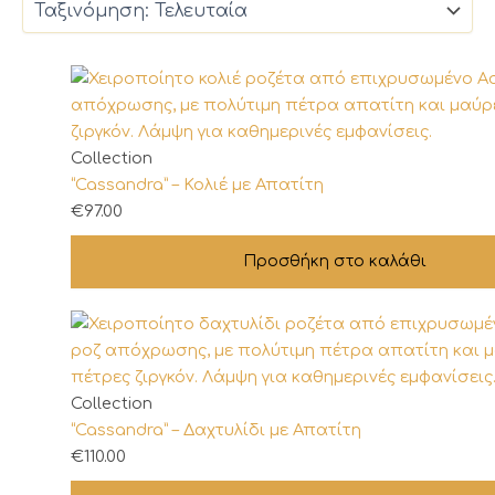
Collection
“Cassandra” – Κολιέ με Απατίτη
€
97.00
Προσθήκη στο καλάθι
Αυτό
Collection
το
“Cassandra” – Δαχτυλίδι με Απατίτη
προϊόν
€
110.00
έχει