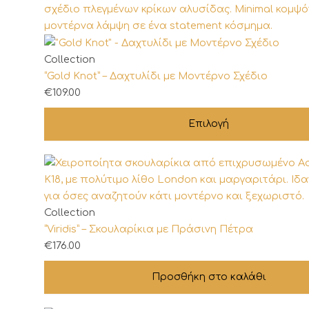
στη
σελίδα
του
προϊόντος
Αυτό
Collection
το
“Gold Knot” – Δαχτυλίδι με Μοντέρνο Σχέδιο
προϊόν
€
109.00
έχει
Επιλογή
πολλαπλές
παραλλαγές.
Οι
επιλογές
μπορούν
να
Collection
επιλεγούν
“Viridis” – Σκουλαρίκια με Πράσινη Πέτρα
στη
€
176.00
σελίδα
του
Προσθήκη στο καλάθι
προϊόντος