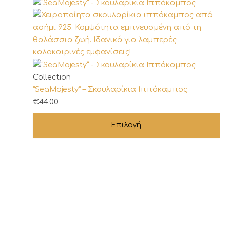
Αυτό
Collection
το
“SeaMajesty” – Σκουλαρίκια Ιππόκαμπος
προϊόν
€
44.00
έχει
Επιλογή
πολλαπλές
παραλλαγές.
Οι
επιλογές
μπορούν
να
επιλεγούν
στη
σελίδα