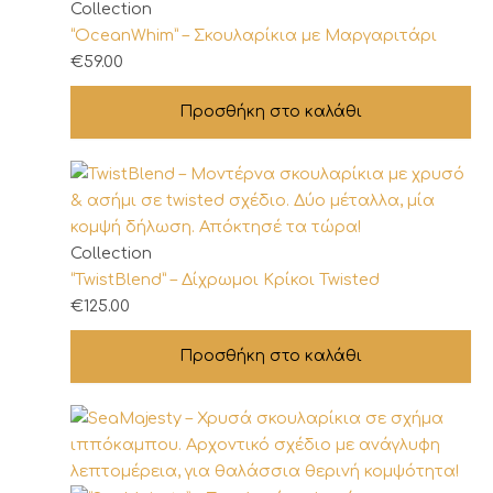
επιλεγούν
Collection
στη
“OceanWhim” – Σκουλαρίκια με Μαργαριτάρι
σελίδα
€
59.00
του
προϊόντος
Προσθήκη στο καλάθι
Collection
“TwistBlend” – Δίχρωμοι Κρίκοι Twisted
€
125.00
Προσθήκη στο καλάθι