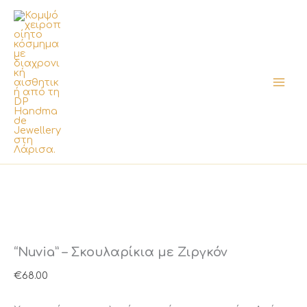
Μετάβαση
στο
περιεχόμενο
“Nuvia” – Σκουλαρίκια με Ζιργκόν
€
68.00