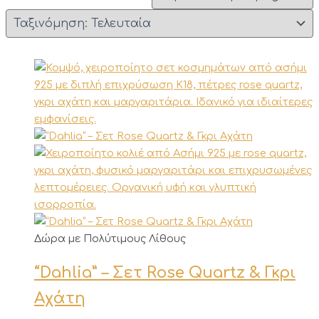
Αυτό
Δώρα με Πολύτιμους Λίθους
το
“Dahlia” – Σετ Rose Quartz & Γκρι
προϊόν
έχει
Αχάτη
πολλαπλές