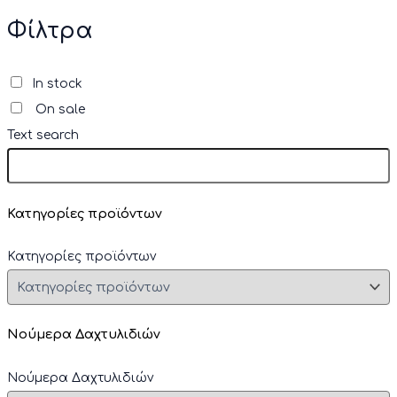
ή
τ
Φίλτρα
η
σ
η
In stock
γ
On sale
ι
α
Text search
:
Κατηγορίες προϊόντων
Κατηγορίες προϊόντων
Νούμερα Δαχτυλιδιών
Νούμερα Δαχτυλιδιών