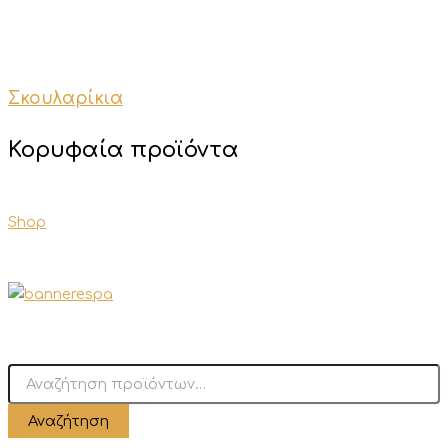
Σκουλαρίκια
Κορυφαία προϊόντα
Shop
Α
ν
α
Αναζήτηση
ζ