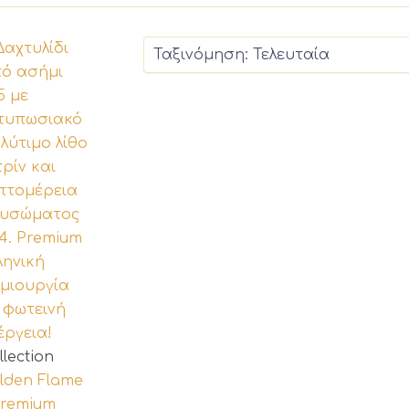
llection
lden Flame
Premium