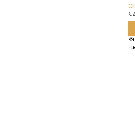
Ci
€
2
Εμ