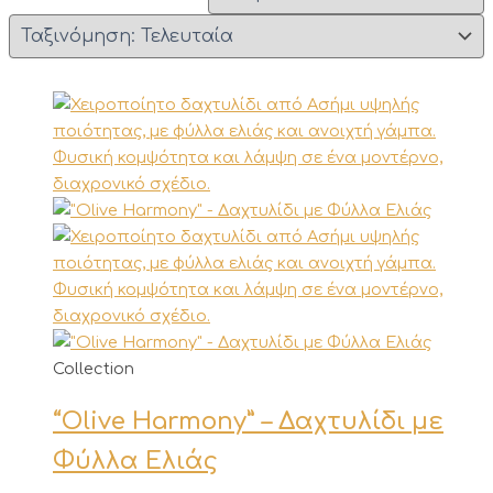
Αυτό
Collection
το
“Olive Harmony” – Δαχτυλίδι με
προϊόν
έχει
Φύλλα Ελιάς
πολλαπλές