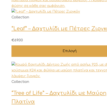
Αυτό
Collection
το
“Leaf” – Δαχτυλίδι με Πέτρες Ζιργκ
προϊόν
έχει
πολλαπλές
€
69.00
παραλλαγές.
Επιλογή
Οι
επιλογές
μπορούν
να
επιλεγούν
στη
Collection
σελίδα
του
“Tree of Life” – Δαχτυλίδι με Μαύρη
προϊόντος
Πλατίνα