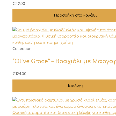
€
42.00
Προσθήκη στο καλάθι
Αυτό
Collection
το
“Olive Grace” – Βραχιόλι με Μαργα
προϊόν
έχει
πολλαπλές
€
124.00
παραλλαγές.
Επιλογή
Οι
επιλογές
μπορούν
να
επιλεγούν