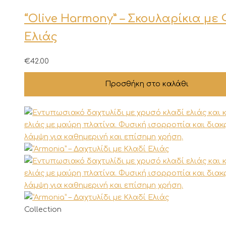
“Olive Harmony” – Σκουλαρίκια με
Ελιάς
€
42.00
Προσθήκη στο καλάθι
Αυτό
Collection
το