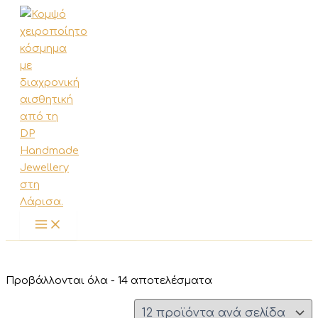
Μετάβαση
στο
περιεχόμενο
Sorted
Προβάλλονται όλα - 14 αποτελέσματα
by
latest