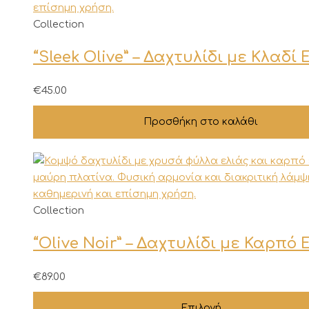
στη
σελίδα
Collection
του
προϊόντος
“Sleek Olive” – Δαχτυλίδι με Κλαδί 
€
45.00
Προσθήκη στο καλάθι
Αυτό
Collection
το
“Olive Noir” – Δαχτυλίδι με Καρπό 
προϊόν
έχει
πολλαπλές
€
89.00
παραλλαγές.
Επιλογή