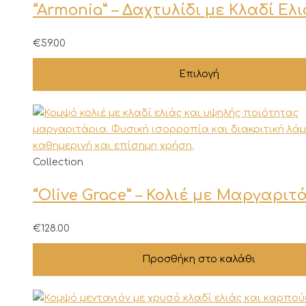
“Armonia” – Δαχτυλίδι με Κλαδί Ελ
προϊόν
έχει
πολλαπλές
€
59.00
παραλλαγές.
Επιλογή
Οι
επιλογές
μπορούν
να
επιλεγούν
στη
Collection
σελίδα
του
“Olive Grace” – Κολιέ με Μαργαριτ
προϊόντος
€
128.00
Προσθήκη στο καλάθι