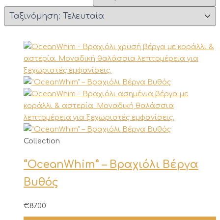
Αυτό
Collection
το
“OceanWhim” – Βραχιόλι Βέργα
προϊόν
έχει
Βυθός
πολλαπλές
παραλλαγές.
€
87.00
Οι