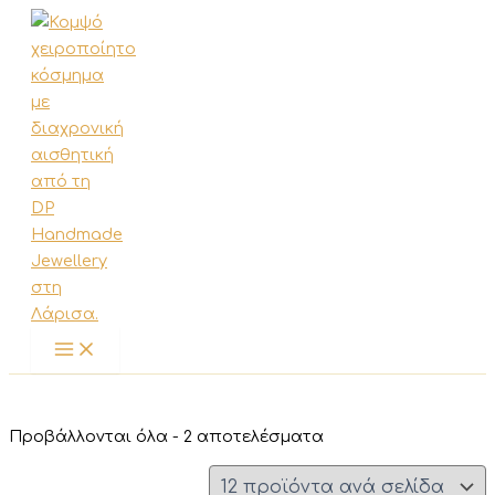
Μετάβαση
στο
περιεχόμενο
Sorted
Προβάλλονται όλα - 2 αποτελέσματα
by
latest