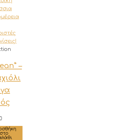
ction
ean” –
χιόλι
ργα
θός
0
οσθήκη
στο
αλάθι