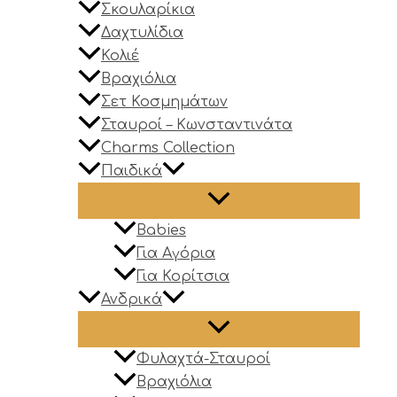
Σκουλαρίκια
Δαχτυλίδια
Κολιέ
Βραχιόλια
Σετ Κοσμημάτων
Σταυροί – Κωνσταντινάτα
Charms Collection
Παιδικά
Babies
Για Αγόρια
Για Κορίτσια
Ανδρικά
Φυλαχτά-Σταυροί
Βραχιόλια