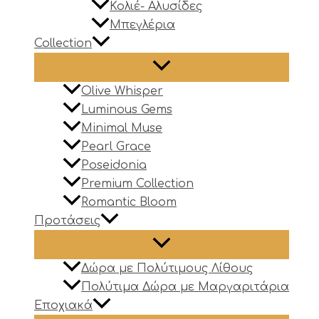
Κολιέ- Αλυσίδες
Μπεγλέρια
Collection
Olive Whisper
Luminous Gems
Minimal Muse
Pearl Grace
Poseidonia
Premium Collection
Romantic Bloom
Προτάσεις
Δώρα με Πολύτιμους Λίθους
Πολύτιμα Δώρα με Μαργαριτάρια
Εποχιακά