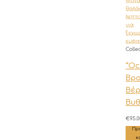
Colle
“Oc
Βρα
Βέ
Βυ
€
95.0
Πρ
κ