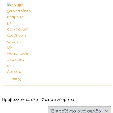
Μετάβαση
στο
περιεχόμενο
Sorted
Προβάλλονται όλα - 2 αποτελέσματα
by
latest