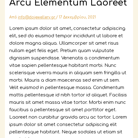
Arcu Elementum Laoreet
Από
info@dpjewellery.gr
/
17 Δεκεμβρίου, 2021
Lorem ipsum dolor sit amet, consectetur adipiscing
elit, sed do eiusmod tempor incididunt ut labore et
dolore magna aliqua. Ullamcorper sit amet risus
nullam eget felis eget. Pretium quam vulputate
dignissim suspendisse. Venenatis a condimentum
vitae sapien pellentesque habitant morbi. Nunc
scelerisque viverra mauris in aliquam sem fringilla ut
morbi. Mauris a diam maecenas sed enim ut sem.
Velit euismod in pellentesque massa. Condimentum
mattis pellentesque id nibh tortor id aliquet. Facilisis
mauris sit amet massa vitae tortor. Morbi enim nunc
faucibus a pellentesque sit amet porttitor eget.
Laoreet non curabitur gravida arcu ac tortor. Lorem
ipsum dolor sit amet consectetur adipiscing elit
pellentesque habitant. Neque sodales ut etiam sit