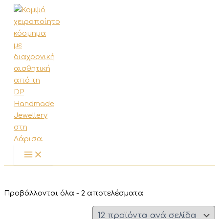
Μετάβαση
στο
περιεχόμενο
Sorted
Προβάλλονται όλα - 2 αποτελέσματα
by
latest