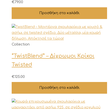
€
79.00
Προσθήκη στο καλάθι
Collection
“TwistBlend” – Δίχρωμοι Κρίκοι
Twisted
€
125.00
Προσθήκη στο καλάθι