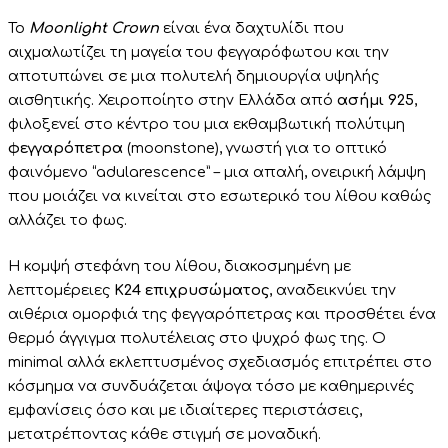
Το
Moonlight Crown
είναι ένα δαχτυλίδι που
αιχμαλωτίζει τη μαγεία του φεγγαρόφωτου και την
αποτυπώνει σε μια πολυτελή δημιουργία υψηλής
αισθητικής. Χειροποίητο στην Ελλάδα από
ασήμι 925
,
φιλοξενεί στο κέντρο του μια εκθαμβωτική πολύτιμη
φεγγαρόπετρα
(moonstone), γνωστή για το οπτικό
φαινόμενο “adularescence” – μια απαλή, ονειρική λάμψη
που μοιάζει να κινείται στο εσωτερικό του λίθου καθώς
αλλάζει το φως.
Η κομψή στεφάνη του λίθου, διακοσμημένη με
λεπτομέρειες
Κ24 επιχρυσώματος
, αναδεικνύει την
αιθέρια ομορφιά της φεγγαρόπετρας και προσθέτει ένα
θερμό άγγιγμα πολυτέλειας στο ψυχρό φως της. Ο
minimal αλλά εκλεπτυσμένος σχεδιασμός επιτρέπει στο
κόσμημα να συνδυάζεται άψογα τόσο με καθημερινές
εμφανίσεις όσο και με ιδιαίτερες περιστάσεις,
μετατρέποντας κάθε στιγμή σε μοναδική.