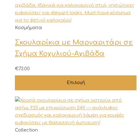
Αυτό
Κοσμήματα
το
Σκουλαρίκια με Μαργαριτάρι σε
προϊόν
έχει
Σχήμα Κοχυλιού-Αχιβάδα
πολλαπλές
παραλλαγές.
€
72.00
Οι
επιλογές
Επιλογή
μπορούν
να
επιλεγούν
στη
σελίδα
του
Collection
προϊόντος