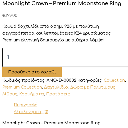
Moonlight Crown – Premium Moonstone Ring
€
199.00
Κομψό δαχτυλίδι από ασήμι 925 με πολύτιμη
φεγγαρόπετρα και λεπτομέρειες Κ24 χρυσώματος.
Premium ελληνική δημιουργία με αιθέρια λάμψη!
Moonlight
Crown
–
Premium
Προσθήκη στο καλάθι
Moonstone
Ring
Κωδικός προϊόντος:
ANO-D-00002
Κατηγορίες:
Collection
,
ποσότητα
Premium Collection
,
Δαχτυλίδια
,
Δώρα με Πολύτιμους
Λίθους
,
Κοσμήματα
,
Προτάσεις
Περιγραφή
Αξιολογήσεις (0)
Moonlight Crown – Premium Moonstone Ring