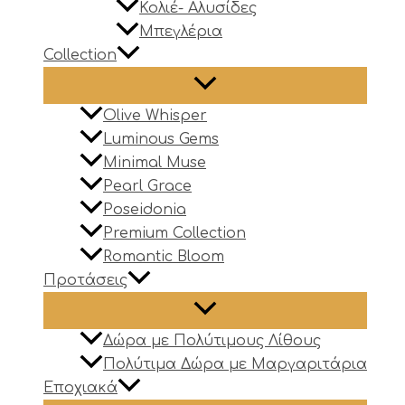
Κολιέ- Αλυσίδες
Μπεγλέρια
Collection
Olive Whisper
Luminous Gems
Minimal Muse
Pearl Grace
Poseidonia
Premium Collection
Romantic Bloom
Προτάσεις
Δώρα με Πολύτιμους Λίθους
Πολύτιμα Δώρα με Μαργαριτάρια
Εποχιακά