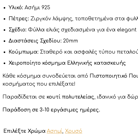
Υλικό:
Ασήμι 925
Πέτρες:
Ζιργκόν λάμψης, τοποθετημένα στα φυλ
Σχέδιο:
Φύλλα ελιάς σχεδιασμένα για ένα elegan
Διαστάσεις Σχεδίου:
20mm
Κούμπωμα:
Σταθερό και ασφαλές τύπου πεταλο
Χειροποίητο κόσμημα Ελληνικής κατασκευής
Κάθε κόσμημα συνοδεύεται από
Πιστοποιητικό Πο
κοσμήματος που επιλέξατε!
Παραδίδεται σε
κουτί πολυτελείας
, ιδανικό για δ
Παρά
δοση σε 3-10 εργάσιμες ημέρες.
Επιλέξτε Χρώμα
Ασημί
,
Χρυσό