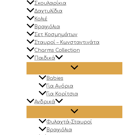
Σκουλαρίκια
Δαχτυλίδια
Κολιέ
Βραχιόλια
Σετ Κοσμημάτων
Σταυροί – Κωνσταντινάτα
Charms Collection
Παιδικά
Babies
Για Αγόρια
Για Κορίτσια
Ανδρικά
Φυλαχτά-Σταυροί
Βραχιόλια