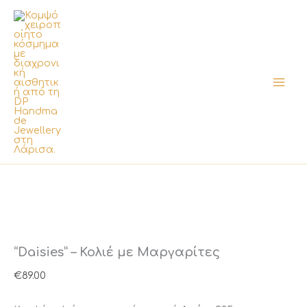
Μετάβαση
στο
περιεχόμενο
“Daisies” – Κολιέ με Μαργαρίτες
€
89.00