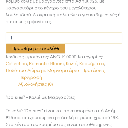
Κομψό κολιέ με μαργαρίτες από
Ασήμι 925,
με
μαργαριτάρι στο κέντρο του μεγαλύτερου
λουλουδιού. Διακριτική πολυτέλεια για καθημερινές ή
επίσημες εμφανίσεις.
“Daisies”
–
Κολιέ
Προσθήκη στο καλάθι
με
Κωδικός προϊόντος:
ANO-K-00011
Κατηγορίες:
Μαργαρίτες
ποσότητα
Collection
,
Romantic Bloom
,
Κολιέ
,
Κοσμήματα
,
Πολύτιμα Δώρα με Μαργαριτάρια
,
Προτάσεις
Περιγραφή
Αξιολογήσεις (0)
“Daisies” – Κολιέ με Μαργαρίτες
Το κολιέ
“Daisies”
είναι κατασκευασμένο από
Ασήμι
925
και επιχρυσωμένο με διπλή στρώση χρυσού 18Κ.
Στο κέντρο του κοσμήματος είναι τοποθετημένες