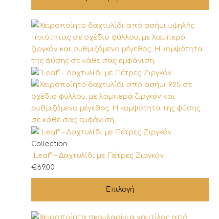
Αυτό
Collection
το
“Leaf” – Δαχτυλίδι με Πέτρες Ζιργκόν
προϊόν
€
69.00
έχει
Επιλογή
πολλαπλές
παραλλαγές.
Οι