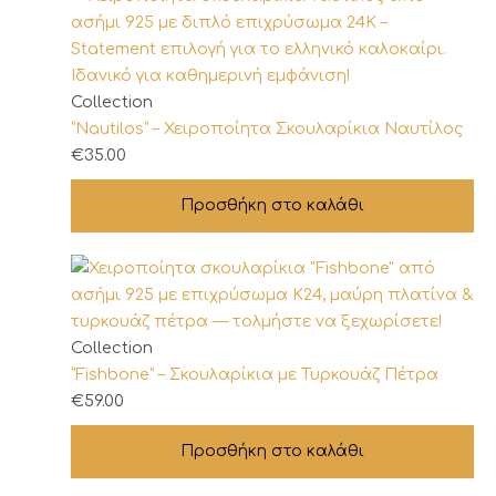
επιλογές
μπορούν
να
επιλεγούν
Collection
στη
“Nautilos” – Χειροποίητα Σκουλαρίκια Ναυτίλος
σελίδα
€
35.00
του
προϊόντος
Προσθήκη στο καλάθι
Collection
“Fishbone” – Σκουλαρίκια με Τυρκουάζ Πέτρα
€
59.00
Προσθήκη στο καλάθι