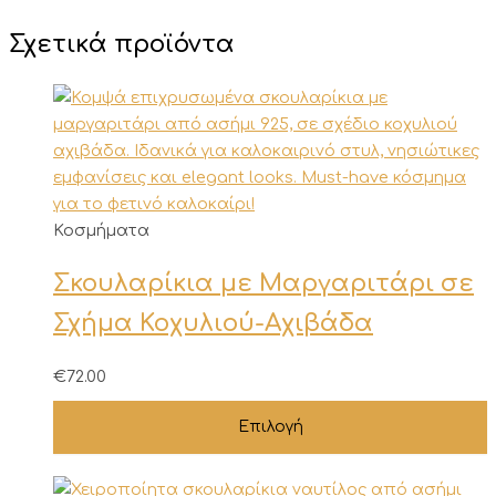
Σχετικά προϊόντα
Αυτό
Κοσμήματα
το
Σκουλαρίκια με Μαργαριτάρι σε
προϊόν
έχει
Σχήμα Κοχυλιού-Αχιβάδα
πολλαπλές
παραλλαγές.
€
72.00
Οι
επιλογές
Επιλογή
μπορούν
να
επιλεγούν