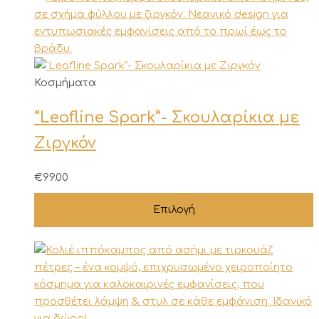
Αυτό
Κοσμήματα
το
“Leafline Spark”- Σκουλαρίκια με
προϊόν
έχει
Ζιργκόν
πολλαπλές
παραλλαγές.
€
99.00
Οι
επιλογές
Επιλογή
μπορούν
να
επιλεγούν
στη
σελίδα
του