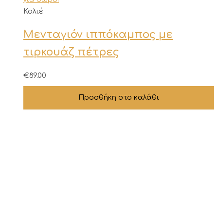
προϊόντος
Κολιέ
Μενταγιόν ιππόκαμπος με
τιρκουάζ πέτρες
€
89.00
Προσθήκη στο καλάθι