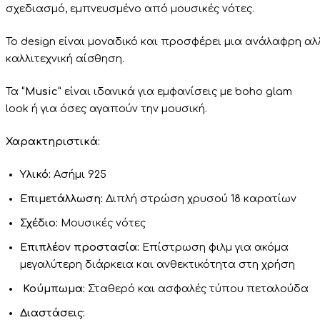
σχεδιασμό, εμπνευσμένο από μουσικές νότες.
Το
design
είναι
μοναδικό
και
προσφέρει
μια
ανάλαφρη
αλ
καλλιτεχνική
αίσθηση
.
Τα
“Music”
είναι ιδανικά για εμφανίσεις με boho glam
look ή για όσες αγαπούν την μουσική.
Χαρακτηριστικά:
Υλικό:
Ασήμι 925
Επιμετάλλωση:
Διπλή στρώση χρυσού 18 καρατίων
Σχέδιο:
Μουσικές νότες
Επιπλέον προστασία:
Επίστρωση φιλμ για ακόμα
μεγαλύτερη διάρκεια και ανθεκτικότητα στη χρήση
Κούμπωμα:
Σταθερό και ασφαλές τύπου πεταλούδα
Διαστάσεις: