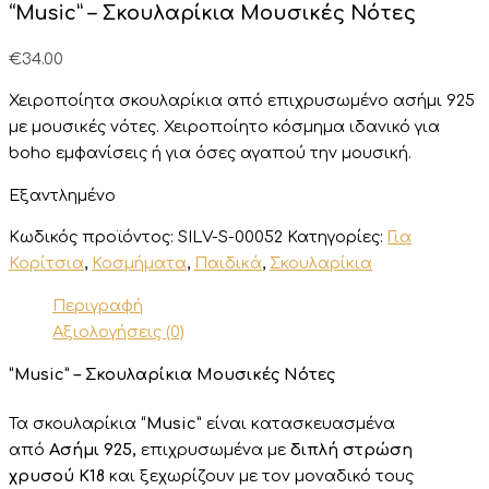
“Music” – Σκουλαρίκια Μουσικές Νότες
€
34.00
Χειροποίητα σκουλαρίκια από επιχρυσωμένο ασήμι 925
με μουσικές νότες. Χειροποίητο κόσμημα ιδανικό για
boho εμφανίσεις ή για όσες αγαπού την μουσική.
Εξαντλημένο
Κωδικός προϊόντος:
SILV-S-00052
Κατηγορίες:
Για
Κορίτσια
,
Κοσμήματα
,
Παιδικά
,
Σκουλαρίκια
Περιγραφή
Αξιολογήσεις (0)
“Music” – Σκουλαρίκια Μουσικές Νότες
Τα σκουλαρίκια
“Music”
είναι κατασκευασμένα
από
Ασήμι 925,
επιχρυσωμένα με
διπλή στρώση
χρυσού K18
και ξεχωρίζουν με τον μοναδικό τους