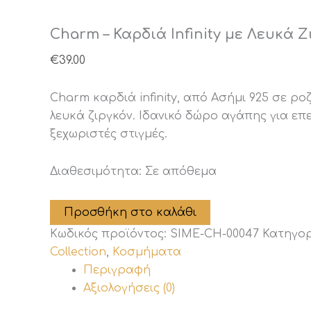
Charm – Καρδιά Infinity με Λευκά Ζ
€
39.00
Charm καρδιά infinity, από Ασήμι 925 σε ρο
λευκά ζιργκόν. Ιδανικό δώρο αγάπης για επε
ξεχωριστές στιγμές.
Διαθεσιμότητα:
Σε απόθεμα
Charm
Προσθήκη στο καλάθι
-
Κωδικός προϊόντος:
SIME-CH-00047
Κατηγορ
Καρδιά
Infinity
Collection
,
Κοσμήματα
με
Περιγραφή
Λευκά
Αξιολογήσεις (0)
Ζιργκόν
ποσότητα