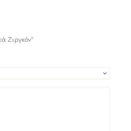
κά Ζιργκόν”