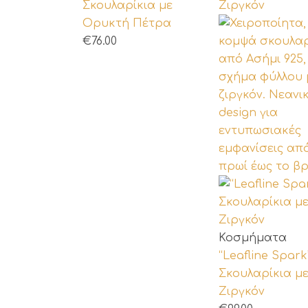
Σκουλαρίκια με
Ορυκτή Πέτρα
€
76.00
Αυτό
Κοσμήματα
το
“Leafline Spark
προϊόν
Σκουλαρίκια μ
έχει
Ζιργκόν