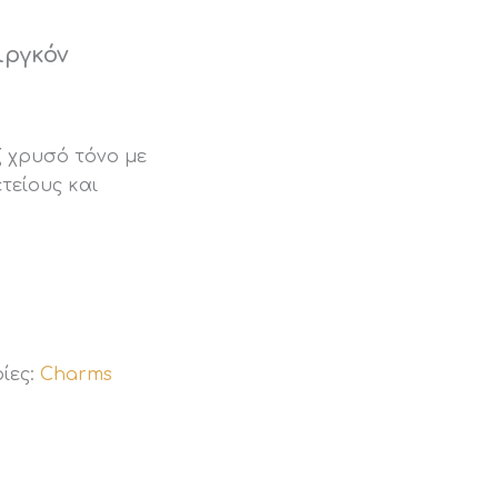
ιργκόν
ζ χρυσό τόνο με
τείους και
ίες:
Charms