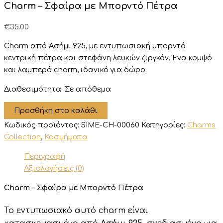
Charm – Σφαίρα με Μπορντό Πέτρα
€
35.00
Charm από Ασήμι 925, με εντυπωσιακή μπορντό
κεντρική πέτρα και στεφάνη λευκών ζιργκόν. Ένα κομψό
και λαμπερό charm, ιδανικό για δώρο.
Διαθεσιμότητα:
Σε απόθεμα
Charm
Προσθήκη στο καλάθι
-
Κωδικός προϊόντος:
SIME-CH-00060
Κατηγορίες:
Charms
Σφαίρα
με
Collection
,
Κοσμήματα
Μπορντό
Περιγραφή
Πέτρα
ποσότητα
Αξιολογήσεις (0)
Charm – Σφαίρα με Μπορντό Πέτρα
Το εντυπωσιακό αυτό charm είναι