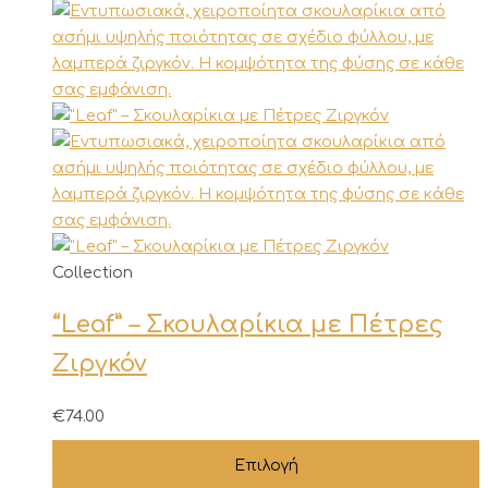
Αυτό
Collection
το
“Leaf” – Σκουλαρίκια με Πέτρες
προϊόν
έχει
Ζιργκόν
πολλαπλές
παραλλαγές.
€
74.00
Οι
επιλογές
Επιλογή
μπορούν