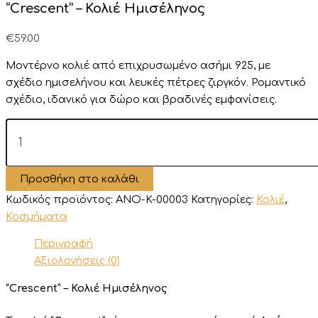
“Crescent” – Κολιέ Ημισέληνος
€
59.00
Μοντέρνο κολιέ από επιχρυσωμένο ασήμι 925, με
σχέδιο
ημισελήνου
και
λευκές
πέτρες ζιργκόν.
Ρομαντικό
σχέδιο,
ιδανικό
για
δώρο
και
βραδινές
εμφανίσεις.
"Crescent"
-
Κολιέ
Ημισέληνος
Προσθήκη στο καλάθι
ποσότητα
Κωδικός προϊόντος:
ANO-K-00003
Κατηγορίες:
Κολιέ
,
Κοσμήματα
Περιγραφή
Αξιολογήσεις (0)
“Crescent” – Κολιέ Ημισέληνος