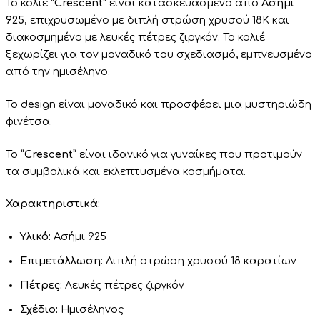
Το κολιέ
“Crescent”
είναι κατασκευασμένο από
Ασήμι
925,
επιχρυσωμένο με διπλή στρώση χρυσού 18Κ και
διακοσμημένο με λευκές πέτρες ζιργκόν. Το κολιέ
ξεχωρίζει για τον μοναδικό του σχεδιασμό, εμπνευσμένο
από την ημισέληνο.
Το
design
είναι
μοναδικό
και
προσφέρει
μια μυστηριώδη
φινέτσα
.
Το
“Crescent”
είναι ιδανικό για γυναίκες που προτιμούν
τα
συμβολικά
και
εκλεπτυσμένα
κοσμήματα.
Χαρακτηριστικά:
Υλικό:
Ασήμι 925
Επιμετάλλωση:
Διπλή στρώση χρυσού 18 καρατίων
Πέτρες:
Λευκές πέτρες ζιργκόν
Σχέδιο:
Ημισέληνος