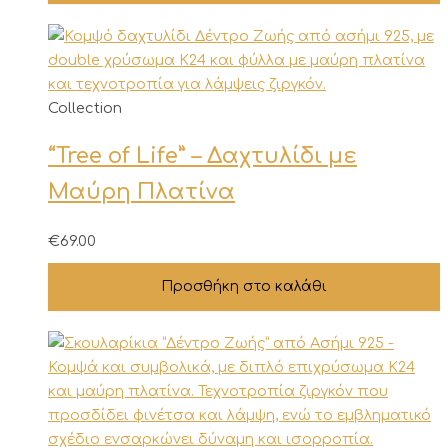
να
επιλεγούν
στη
σελίδα
Collection
του
προϊόντος
“Tree of Life” – Δαχτυλίδι με
Μαύρη Πλατίνα
€
69.00
Προσθήκη στο καλάθι