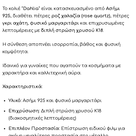
Το κολιέ
“Dahlia
“
είναι κατασκευασμένο από
Ασήμι
925,
διαθέτει πέτρες
ροζ χαλαζία (rose quartz),
πέτρες
γκρι αχάτη, φυσικό μαργαριτάρι
και επιχρυσωμένες
λεπτομέρειες με
διπλή στρώση χρυσού Κ18
.
H
σύνθεση αποπνέει ισορροπία, βάθος και φυσική
κομψότητα
.
Ιδανικό για γυναίκες που αγαπούν τα κοσμήματα με
χαρακτήρα και καλλιτεχνική αύρα.
Χαρακτηριστικά:
Υλικό:
Ασήμι 925 και φυσικό μαργαριτάρι
Επιχρύσωση:
Διπλή στρώση χρυσού Κ18
(διακοσμητικές λεπτομέρειες)
Επιπλέον Προστασία:
Επίστρωση ειδικού φιλμ για
ακόμη μεγαλύτερη προστασία στο μέταλλο