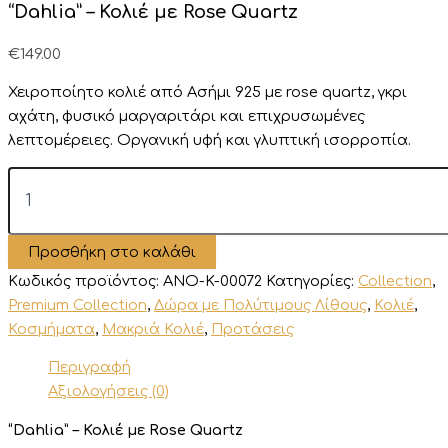
“Dahlia” – Κολιέ με Rose Quartz
€
149.00
Χειροποίητο κολιέ από Ασήμι 925 με rose quartz, γκρι
αχάτη, φυσικό μαργαριτάρι και επιχρυσωμένες
λεπτομέρειες.
Οργανική
υφή
και
γλυπτική
ισορροπία.
"Dahlia"
-
Κολιέ
με
Προσθήκη στο καλάθι
Rose
Quartz
Κωδικός προϊόντος:
ANO-K-00072
Κατηγορίες:
Collection
,
ποσότητα
Premium Collection
,
Δώρα με Πολύτιμους Λίθους
,
Κολιέ
,
Κοσμήματα
,
Μακριά Κολιέ
,
Προτάσεις
Περιγραφή
Αξιολογήσεις (0)
“Dahlia” – Κολιέ με Rose Quartz