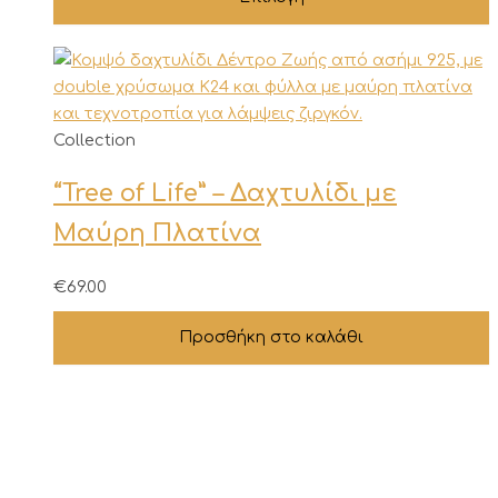
επιλογές
μπορούν
να
επιλεγούν
στη
Collection
σελίδα
του
“Tree of Life” – Δαχτυλίδι με
προϊόντος
Μαύρη Πλατίνα
€
69.00
Προσθήκη στο καλάθι