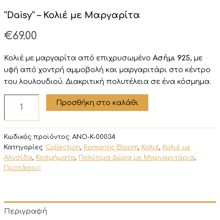
“Daisy” – Κολιέ με Μαργαρίτα
€
69.00
Κολιέ με μαργαρίτα από επιχρυσωμένο
Ασήμι 925,
με
υφή από χοντρή αμμοβολή και μαργαριτάρι στο κέντρο
του λουλουδιού. Διακριτική πολυτέλεια σε ένα κόσμημα.
“Daisy”
Προσθήκη στο καλάθι
–
Κολιέ
με
Κωδικός προϊόντος:
ANO-K-00034
Μαργαρίτα
Κατηγορίες:
Collection
,
Romantic Bloom
,
Κολιέ
,
Κολιέ με
ποσότητα
Αλυσίδα
,
Κοσμήματα
,
Πολύτιμα Δώρα με Μαργαριτάρια
,
Προτάσεις
Περιγραφή