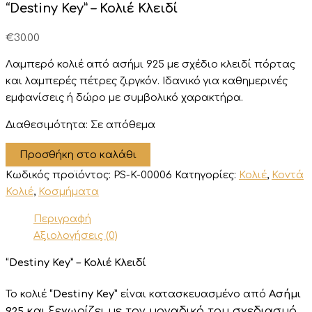
“Destiny Key” – Κολιέ Κλειδί
€
30.00
Λαμπερό κολιέ από ασήμι 925 με σχέδιο κλειδί πόρτας
και λαμπερές πέτρες ζιργκόν. Ιδανικό για καθημερινές
εμφανίσεις ή δώρο με συμβολικό χαρακτήρα.
Διαθεσιμότητα:
Σε απόθεμα
"Destiny
Προσθήκη στο καλάθι
Key"
Κωδικός προϊόντος:
PS-K-00006
Κατηγορίες:
Κολιέ
,
Κοντά
–
Κολιέ
Κολιέ
,
Κοσμήματα
Κλειδί
Περιγραφή
ποσότητα
Αξιολογήσεις (0)
“Destiny Key” – Κολιέ Κλειδί
Το κολιέ
“Destiny Key”
είναι κατασκευασμένο από
Ασήμι
και ξεχωρίζει με τον μοναδικό του σχεδιασμό,
925