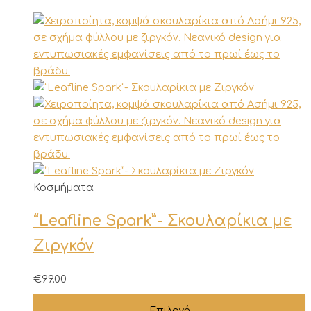
Αυτό
Κοσμήματα
το
“Leafline Spark”- Σκουλαρίκια με
προϊόν
έχει
Ζιργκόν
πολλαπλές
παραλλαγές.
€
99.00
Οι
επιλογές
Επιλογή