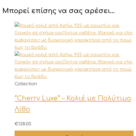
Μπορεί επίσης να σας αρέσει…
Αυτό
Collection
το
“Cherry Luxe” – Κολιέ με Πολύτιμο
προϊόν
έχει
Λίθο
πολλαπλές
παραλλαγές.
€
138.00
Οι
επιλογές