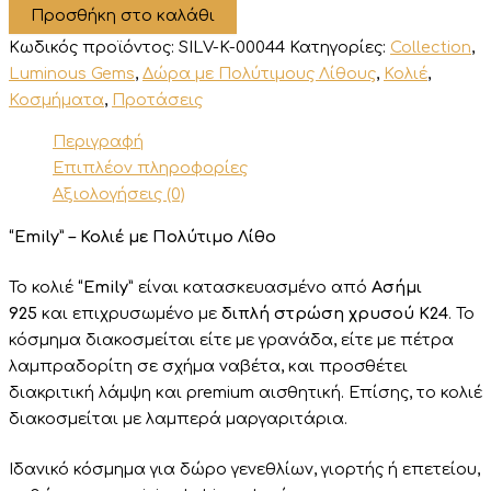
Προσθήκη στο καλάθι
Πολύτιμο
Λίθο
Κωδικός προϊόντος:
SILV-K-00044
Κατηγορίες:
Collection
,
ποσότητα
Luminous Gems
,
Δώρα με Πολύτιμους Λίθους
,
Κολιέ
,
Κοσμήματα
,
Προτάσεις
Περιγραφή
Επιπλέον πληροφορίες
Αξιολογήσεις (0)
“Emily” – Κολιέ με Πολύτιμο Λίθο
Το κολιέ
“Emily”
είναι κατασκευασμένο από
Ασήμι
925
και επιχρυσωμένο με
διπλή στρώση χρυσού Κ24
. Το
κόσμημα διακοσμείται είτε με γρανάδα, είτε με πέτρα
λαμπραδορίτη σε σχήμα ναβέτα, και προσθέτει
διακριτική λάμψη και premium αισθητική. Επίσης, το κολιέ
διακοσμείται με λαμπερά μαργαριτάρια.
Ιδανικό κόσμημα για δώρο γενεθλίων, γιορτής ή επετείου,