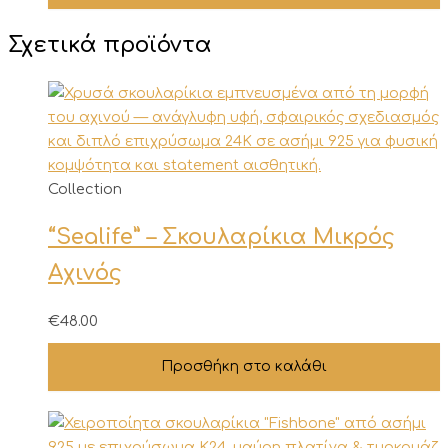
να
Σχετικά προϊόντα
επιλεγούν
στη
σελίδα
του
προϊόντος
Collection
“Sealife” – Σκουλαρίκια Μικρός
Αχινός
€
48.00
Προσθήκη στο καλάθι