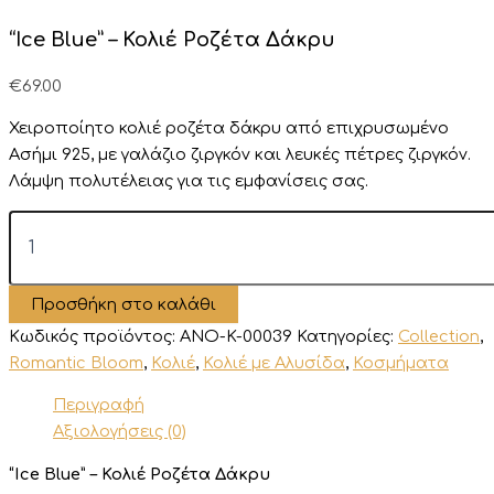
“Ice Blue” – Κολιέ Ροζέτα Δάκρυ
€
69.00
Χειροποίητο κολιέ ροζέτα δάκρυ από επιχρυσωμένο
Ασήμι 925, με γαλάζιο ζιργκόν και λευκές πέτρες ζιργκόν.
Λάμψη πολυτέλειας για τις εμφανίσεις σας.
“Ice
Blue”
–
Κολιέ
Προσθήκη στο καλάθι
Ροζέτα
Δάκρυ
Κωδικός προϊόντος:
ANO-K-00039
Κατηγορίες:
Collection
,
ποσότητα
Romantic Bloom
,
Κολιέ
,
Κολιέ με Αλυσίδα
,
Κοσμήματα
Περιγραφή
Αξιολογήσεις (0)
“Ice Blue” – Κολιέ Ροζέτα Δάκρυ