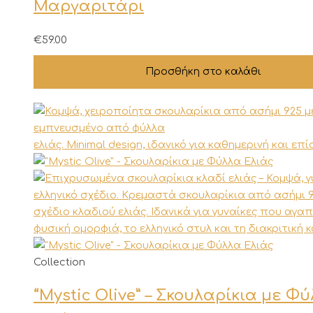
Μαργαριτάρι
€
59.00
Προσθήκη στο καλάθι
Αυτό
Collection
το
“Mystic Olive” – Σκουλαρίκια με Φ
προϊόν
έχει