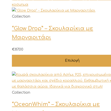
προϊόντος
Αυτό
Collection
το
“Glow Drop” – Σκουλαρίκια με
προϊόν
έχει
Μαργαριτάρι
πολλαπλές
παραλλαγές.
€
87.00
Οι
επιλογές
Επιλογή
μπορούν
να
επιλεγούν
στη
σελίδα
Collection
του
προϊόντος
“OceanWhim” – Σκουλαρίκια με