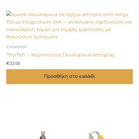
Οι
επιλογές
μπορούν
να
επιλεγούν
στη
Collection
σελίδα
“Starfish” – Χειροποίητα Σκουλαρίκια Αστερίας
του
€
32.00
προϊόντος
Προσθήκη στο καλάθι