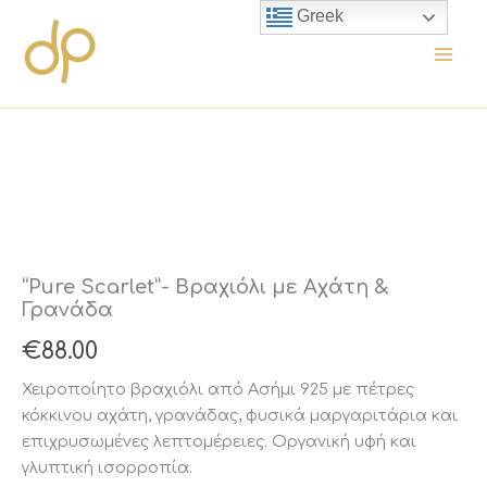
Μετάβαση
Greek
στο
περιεχόμενο
“Pure Scarlet”- Βραχιόλι με Αχάτη &
Γρανάδα
€
88.00
Χειροποίητο βραχιόλι από Ασήμι 925 με πέτρες
κόκκινου αχάτη, γρανάδας, φυσικά μαργαριτάρια και
επιχρυσωμένες λεπτομέρειες.
Οργανική
υφή
και
γλυπτική
ισορροπία.