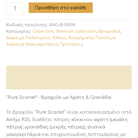
"Pure
Προσθήκη στο καλάθι
Scarlet"-
Βραχιόλι
με
Κωδικός προϊόντος:
ANO-B-00014
Αχάτη
Κατηγορίες:
Collection
,
Premium Collection
,
Βραχιόλια
,
&
Δώρα με Πολύτιμους Λίθους
,
Κοσμήματα
,
Πολύτιμα
Γρανάδα
Δώρα με Μαργαριτάρια
,
Προτάσεις
ποσότητα
Περιγραφή
Αξιολογήσεις (0)
“Pure Scarlet”- Βραχιόλι με Αχάτη & Γρανάδα
Το βραχιόλι
“Pure Scarlet”
είναι κατασκευασμένο από
Ασήμι 925,
διαθέτει πέτρες
κόκκινου αχάτη (μεγάλη
πέτρα)
,
γρανάδας (μικρές πέτρες)
,
φυσικά
μαργαριτάρια
και επιχρυσωμένες λεπτομέρειες με