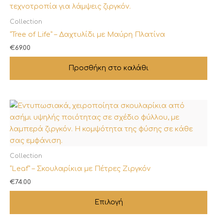
Collection
“Tree of Life” – Δαχτυλίδι με Μαύρη Πλατίνα
€
69.00
Προσθήκη στο καλάθι
Collection
Αυτό
“Leaf” – Σκουλαρίκια με Πέτρες Ζιργκόν
το
προϊόν
€
74.00
έχει
Επιλογή
πολλαπλές
παραλλαγές.