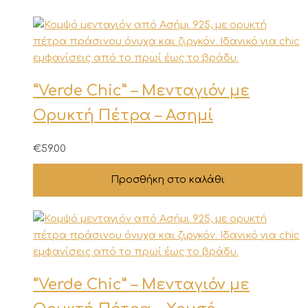
“Verde Chic” – Μενταγιόν με
Ορυκτή Πέτρα – Ασημί
€
59.00
Προσθήκη στο καλάθι
“Verde Chic” – Μενταγιόν με