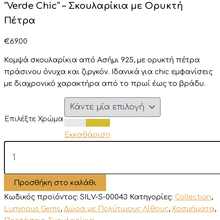
“Verde Chic” – Σκουλαρίκια με Ορυκτή
Πέτρα
€
69.00
Κομψά σκουλαρίκια από Ασήμι 925, με ορυκτή πέτρα
πράσινου όνυχα και ζιργκόν. Ιδανικά για chic εμφανίσεις
με διαχρονικό χαρακτήρα από το πρωί έως το βράδυ.
Επιλέξτε Χρώμα
Ασημί
Χρυσό
Εκκαθάριση
"Verde
Chic"
-
Σκουλαρίκια
Προσθήκη στο καλάθι
με
Ορυκτή
Κωδικός προϊόντος:
SILV-S-00043
Κατηγορίες:
Collection
,
Πέτρα
Luminous Gems
,
Δώρα με Πολύτιμους Λίθους
,
Κοσμήματα
,
ποσότητα