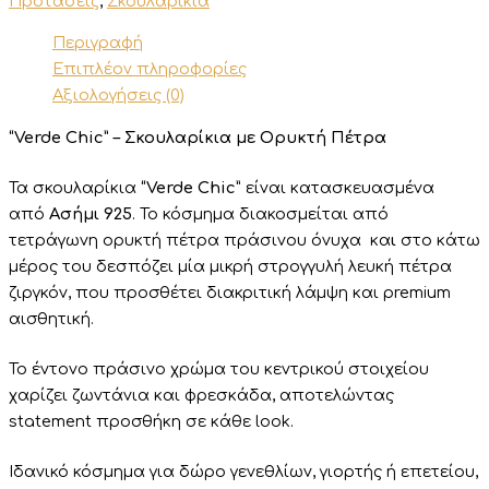
Προτάσεις
,
Σκουλαρίκια
Περιγραφή
Επιπλέον πληροφορίες
Αξιολογήσεις (0)
“Verde Chic” – Σκουλαρίκια με Ορυκτή Πέτρα
Τα σκουλαρίκια
“Verde Chic”
είναι κατασκευασμένα
από
Ασήμι 925
. Το κόσμημα διακοσμείται από
τετράγωνη ορυκτή πέτρα πράσινου όνυχα κα
ι
στο κάτω
μέρος του δεσπόζει μία μικρή στρογγυλή λευκή πέτρα
ζιργκόν, που προσθέτει διακριτική λάμψη και premium
αισθητική.
Το έντονο πράσινο χρώμα του κεντρικού στοιχείου
χαρίζει ζωντάνια και φρεσκάδα, αποτελώντας
statement προσθήκη σε κάθε look.
Ιδανικό κόσμημα για δώρο γενεθλίων, γιορτής ή επετείου,