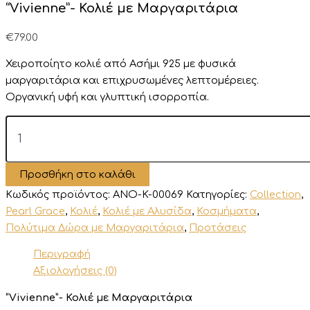
“Vivienne”- Κολιέ με Μαργαριτάρια
€
79.00
Χειροποίητο κολιέ από Ασήμι 925 με φυσικά
μαργαριτάρια και επιχρυσωμένες λεπτομέρειες.
Οργανική
υφή
και
γλυπτική
ισορροπία.
"Vivienne"-
Κολιέ
με
Μαργαριτάρια
Προσθήκη στο καλάθι
ποσότητα
Κωδικός προϊόντος:
ANO-K-00069
Κατηγορίες:
Collection
,
Pearl Grace
,
Κολιέ
,
Κολιέ με Αλυσίδα
,
Κοσμήματα
,
Πολύτιμα Δώρα με Μαργαριτάρια
,
Προτάσεις
Περιγραφή
Αξιολογήσεις (0)
“Vivienne”- Κολιέ με Μαργαριτάρια