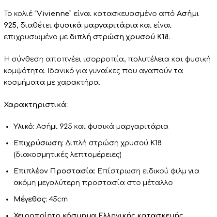
Το κολιέ
“Vivienne”
είναι κατασκευασμένο από
Ασήμι
925,
διαθέτει
φυσικά μαργαριτάρια
και είναι
επιχρυσωμένο με
διπλή στρώση χρυσού Κ18
.
H
σύνθεση αποπνέει ισορροπία, πολυτέλεια και φυσική
κομψότητα
. Ιδανικό για γυναίκες που αγαπούν τα
κοσμήματα με χαρακτήρα.
Χαρακτηριστικά:
Υλικό:
Ασήμι 925 και φυσικά μαργαριτάρια
Επιχρύσωση:
Διπλή στρώση χρυσού Κ18
(διακοσμητικές λεπτομέρειες)
Επιπλέον Προστασία:
Επίστρωση ειδικού φιλμ για
ακόμη μεγαλύτερη προστασία στο μέταλλο
Μέγεθος:
45cm
Χειροποίητο κόσμημα Ελληνικής κατασκευής