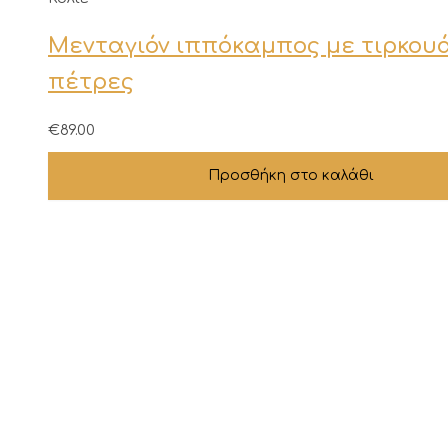
προϊόντος
Μενταγιόν ιππόκαμπος με τιρκου
πέτρες
€
89.00
Προσθήκη στο καλάθι