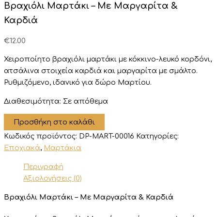
Βραχιόλι Μαρτάκι – Με Μαργαρίτα &
Καρδιά
€
12.00
Χειροποίητο βραχιόλι μαρτάκι με κόκκινο-λευκό κορδόνι,
ατσάλινα στοιχεία καρδιά και μαργαρίτα με σμάλτο.
Ρυθμιζόμενο, ιδανικό για δώρο Μαρτίου.
Διαθεσιμότητα:
Σε απόθεμα
Βραχιόλι
Προσθήκη στο καλάθι
Μαρτάκι
Κωδικός προϊόντος:
DP-MART-00016
Κατηγορίες:
-
Με
Εποχιακά
,
Μαρτάκια
Μαργαρίτα
Περιγραφή
&
Καρδιά
Αξιολογήσεις (0)
ποσότητα
Βραχιόλι Μαρτάκι – Με Μαργαρίτα & Καρδιά