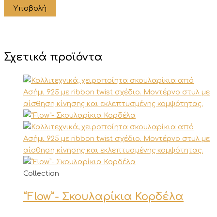
Σχετικά προϊόντα
Αυτό
Collection
το
“Flow”- Σκουλαρίκια Κορδέλα
προϊόν
έχει