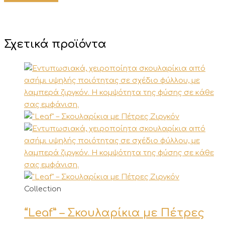
Σχετικά προϊόντα
Αυτό
Collection
το
“Leaf” – Σκουλαρίκια με Πέτρες
προϊόν
έχει