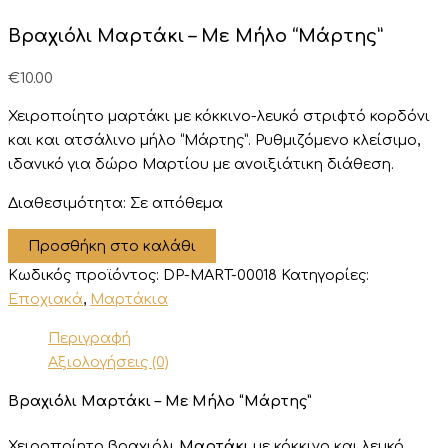
Βραχιόλι Μαρτάκι – Με Μήλο “Μάρτης”
€
10.00
Χειροποίητο μαρτάκι με κόκκινο-λευκό στριφτό κορδόνι
και και ατσάλινο μήλο “Μάρτης”. Ρυθμιζόμενο κλείσιμο,
ιδανικό για δώρο Μαρτίου με ανοιξιάτικη διάθεση.
Διαθεσιμότητα:
Σε απόθεμα
Βραχιόλι
Προσθήκη στο καλάθι
Μαρτάκι
Κωδικός προϊόντος:
DP-MART-00018
Κατηγορίες:
-
Με
Εποχιακά
,
Μαρτάκια
Μήλο
Περιγραφή
“Μάρτης”
ποσότητα
Αξιολογήσεις (0)
Βραχιόλι Μαρτάκι – Με Μήλο “Μάρτης”
Χειροποίητο βραχιόλι
Μαρτάκι
με κόκκινο και λευκό