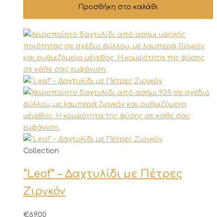
Προσθήκη στο καλάθι
Αυτό
Collection
το
“Leaf” – Δαχτυλίδι με Πέτρες
προϊόν
έχει
Ζιργκόν
πολλαπλές
παραλλαγές.
€
69.00