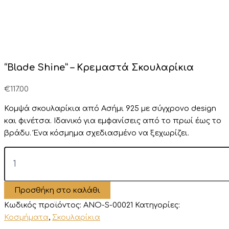
“Blade Shine” – Κρεμαστά Σκουλαρίκια
€
117.00
Κομψά σκουλαρίκια από Ασήμι 925 με σύγχρονο design
και φινέτσα. Ιδανικό για εμφανίσεις από το πρωί έως το
βράδυ. Ένα κόσμημα σχεδιασμένο να ξεχωρίζει.
"Blade
Shine"
-
Κρεμαστά
Προσθήκη στο καλάθι
Σκουλαρίκια
ποσότητα
Κωδικός προϊόντος:
ANO-S-00021
Κατηγορίες:
Κοσμήματα
,
Σκουλαρίκια