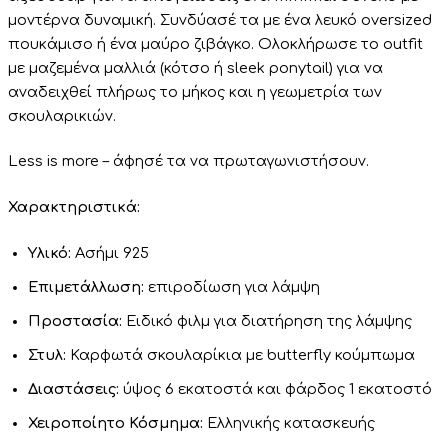
μοντέρνα δυναμική. Συνδύασέ τα με ένα λευκό oversized
πουκάμισο ή ένα μαύρο ζιβάγκο. Ολοκλήρωσε το outfit
με μαζεμένα μαλλιά (κότσο ή sleek ponytail) για να
αναδειχθεί πλήρως το μήκος και η γεωμετρία των
σκουλαρικιών.
Less is more – άφησέ τα να πρωταγωνιστήσουν.
Χαρακτηριστικά:
Υλικό:
Ασήμι 925
Επιμετάλλωση:
επιροδίωση για λάμψη
Προστασία:
Ειδικό φιλμ για διατήρηση της λάμψης
Στυλ:
Καρφωτά σκουλαρίκια με butterfly κούμπωμα
Διαστάσεις:
ύψος 6 εκατοστά και φάρδος 1 εκατοστό
Χειροποίητο Κόσμημα:
Ελληνικής κατασκευής