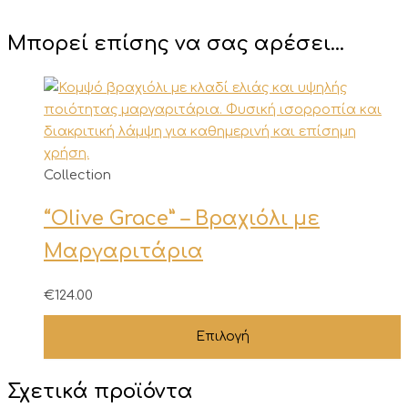
Μπορεί επίσης να σας αρέσει…
Αυτό
Collection
το
“Olive Grace” – Βραχιόλι με
προϊόν
έχει
Μαργαριτάρια
πολλαπλές
παραλλαγές.
€
124.00
Οι
επιλογές
Επιλογή
μπορούν
να
Σχετικά προϊόντα
επιλεγούν