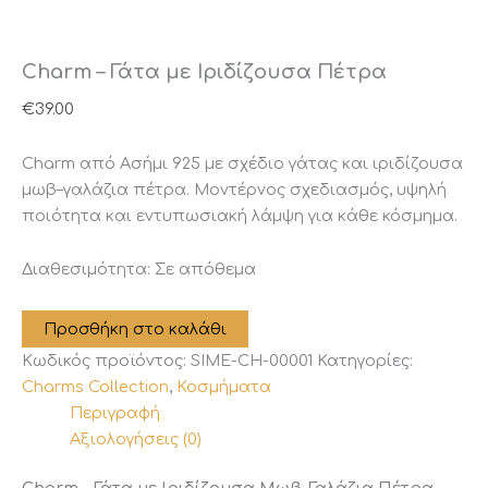
Charm – Γάτα με Ιριδίζουσα Πέτρα
€
39.00
Charm από Ασήμι 925 με σχέδιο γάτας και ιριδίζουσα
μωβ–γαλάζια πέτρα. Μοντέρνος σχεδιασμός, υψηλή
ποιότητα και εντυπωσιακή λάμψη για κάθε κόσμημα.
Διαθεσιμότητα:
Σε απόθεμα
Charm
Προσθήκη στο καλάθι
-
Κωδικός προϊόντος:
SIME-CH-00001
Κατηγορίες:
Γάτα
με
Charms Collection
,
Κοσμήματα
Ιριδίζουσα
Περιγραφή
Πέτρα
Αξιολογήσεις (0)
ποσότητα