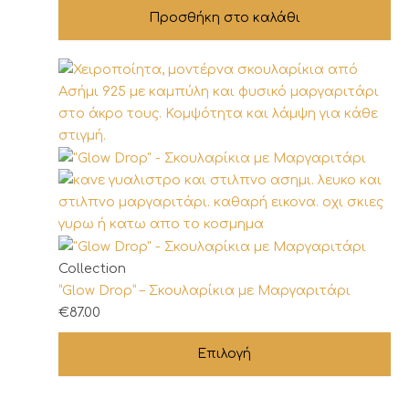
Προσθήκη στο καλάθι
Αυτό
Collection
το
“Glow Drop” – Σκουλαρίκια με Μαργαριτάρι
προϊόν
€
87.00
έχει
Επιλογή
πολλαπλές
παραλλαγές.
Οι