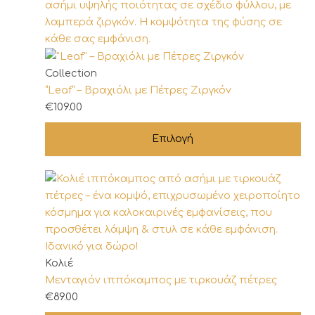
Αυτό
Collection
το
“Leaf” – Βραχιόλι με Πέτρες Ζιργκόν
προϊόν
€
109.00
έχει
Επιλογή
πολλαπλές
παραλλαγές.
Οι
επιλογές
μπορούν
να
επιλεγούν
στη
Κολιέ
σελίδα
Μενταγιόν ιππόκαμπος με τιρκουάζ πέτρες
του
€
89.00
προϊόντος