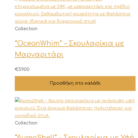
Collection
“OceanWhim” – Σκουλαρίκια με
Μαργαριτάρι
€
59.00
Προσθήκη στο καλάθι
Collection
“AureaShell” – Σκουλαρίκια με Υφή