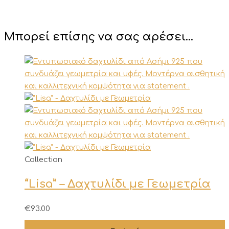
Μπορεί επίσης να σας αρέσει…
Αυτό
Collection
το
“Lisa” – Δαχτυλίδι με Γεωμετρία
προϊόν
έχει
πολλαπλές
€
93.00
παραλλαγές.