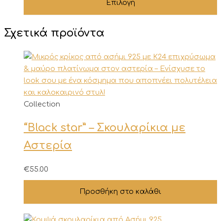
Επιλογή
Οι
επιλογές
μπορούν
Σχετικά προϊόντα
να
επιλεγούν
στη
σελίδα
του
προϊόντος
Collection
“Black star” – Σκουλαρίκια με
Αστερία
€
55.00
Προσθήκη στο καλάθι