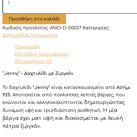
-
Δαχτυλίδι
με
Προσθήκη στο καλάθι
Ζιργκόν
ποσότητα
Κωδικός προϊόντος:
ANO-D-00027
Κατηγορίες:
Δαχτυλίδια
,
Κοσμήματα
Περιγραφή
Επιπλέον πληροφορίες
Αξιολογήσεις (0)
“Jenny” – Δαχτυλίδι με Ζιργκόν
Το δαχτυλίδι
“Jenny”
είναι κατασκευασμένο από
Ασήμι
925
. Αποτελείται από πολλαπλές λεπτές βέργες, που
δημιουργώντας
ενώνονται και αλληλοκαλύπτονται
. Η μία
δυναμική υφή και τρισδιάστατη αισθητική
βέργα έχει ματ υφή και διακοσμείται με λευκή
πέτρα ζιργκόν.