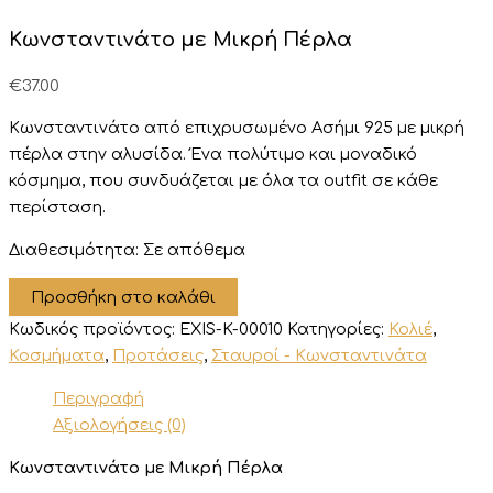
Κωνσταντινάτο με Μικρή Πέρλα
€
37.00
Κωνσταντινάτο από επιχρυσωμένο Ασήμι 925 με μικρή
πέρλα στην αλυσίδα. Ένα πολύτιμο και μοναδικό
κόσμημα, που συνδυάζεται με όλα τα outfit σε κάθε
περίσταση.
Διαθεσιμότητα:
Σε απόθεμα
Κωνσταντινάτο
Προσθήκη στο καλάθι
με
Κωδικός προϊόντος:
EXIS-K-00010
Κατηγορίες:
Κολιέ
,
Μικρή
Πέρλα
Κοσμήματα
,
Προτάσεις
,
Σταυροί - Κωνσταντινάτα
ποσότητα
Περιγραφή
Αξιολογήσεις (0)
Κωνσταντινάτο με Μικρή Πέρλα