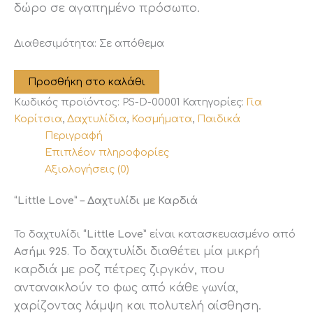
δώρο σε αγαπημένο πρόσωπο.
Διαθεσιμότητα:
Σε απόθεμα
"Little
Προσθήκη στο καλάθι
Love"
Κωδικός προϊόντος:
PS-D-00001
Κατηγορίες:
Για
-
Δαχτυλίδι
Κορίτσια
,
Δαχτυλίδια
,
Κοσμήματα
,
Παιδικά
με
Περιγραφή
Καρδιά
Επιπλέον πληροφορίες
ποσότητα
Αξιολογήσεις (0)
“Little Love” – Δαχτυλίδι με Καρδιά
Το δαχτυλίδι
“Little Love”
είναι κατασκευασμένο από
Το δαχτυλίδι διαθέτει μία μικρή
Ασήμι 925
.
καρδιά με ροζ πέτρες ζιργκόν, που
αντανακλούν το φως από κάθε γωνία,
χαρίζοντας λάμψη και πολυτελή αίσθηση.