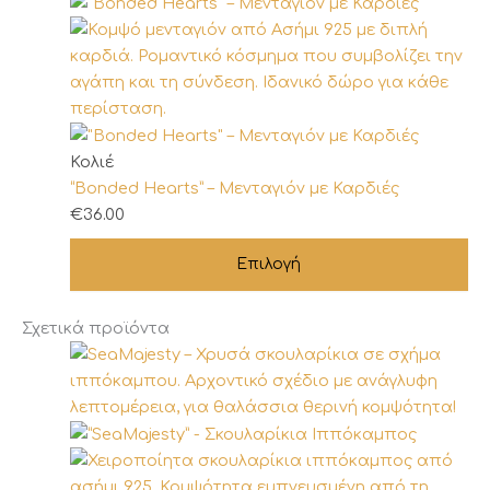
Αυτό
Κολιέ
το
“Bonded Hearts” – Μενταγιόν με Καρδιές
προϊόν
€
36.00
έχει
Επιλογή
πολλαπλές
παραλλαγές.
Οι
Σχετικά προϊόντα
επιλογές
μπορούν
να
επιλεγούν
στη
σελίδα