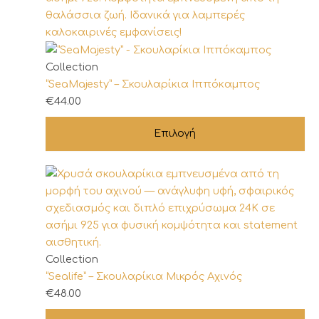
του
προϊόντος
Αυτό
Collection
το
“SeaMajesty” – Σκουλαρίκια Ιππόκαμπος
προϊόν
€
44.00
έχει
Επιλογή
πολλαπλές
παραλλαγές.
Οι
επιλογές
μπορούν
να
επιλεγούν
στη
Collection
σελίδα
“Sealife” – Σκουλαρίκια Μικρός Αχινός
του
€
48.00
προϊόντος