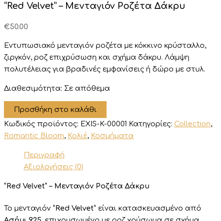
“Red Velvet” – Μενταγιόν Ροζέτα Δάκρυ
€
50.00
Εντυπωσιακό μενταγιόν ροζέτα με κόκκινο κρύσταλλο,
ζιργκόν, ροζ επιχρύσωση και σχήμα δάκρυ. Λάμψη
πολυτέλειας για βραδινές εμφανίσεις ή δώρο με στυλ.
Διαθεσιμότητα:
Σε απόθεμα
"Red
Προσθήκη στο καλάθι
Velvet"
Κωδικός προϊόντος:
EXIS-K-00001
Κατηγορίες:
Collection
,
-
Μενταγιόν
Romantic Bloom
,
Κολιέ
,
Κοσμήματα
Ροζέτα
Περιγραφή
Δάκρυ
ποσότητα
Αξιολογήσεις (0)
“Red Velvet” – Μενταγιόν Ροζέτα Δάκρυ
Το μενταγιόν
“Red Velvet”
είναι κατασκευασμένο από
Ασήμι 925
, επιχρυσωμένο με ροζ χρύσωμα σε σχήμα