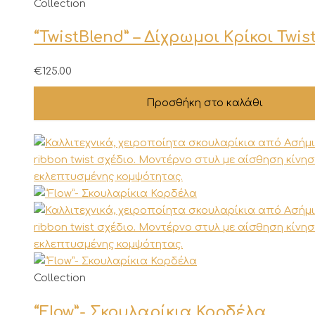
Collection
του
προϊόντος
“TwistBlend” – Δίχρωμοι Κρίκοι Twis
€
125.00
Προσθήκη στο καλάθι
Αυτό
Collection
το
“Flow”- Σκουλαρίκια Κορδέλα
προϊόν