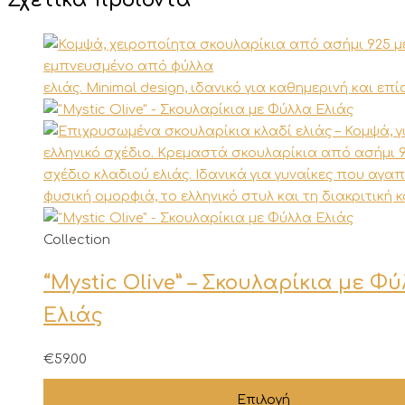
Σχετικά προϊόντα
Αυτό
Collection
το
“Mystic Olive” – Σκουλαρίκια με Φ
προϊόν
έχει
Ελιάς
πολλαπλές
παραλλαγές.
€
59.00
Οι
επιλογές
Επιλογή