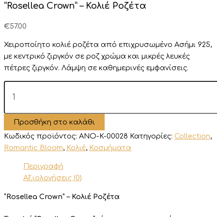
“Rosellea Crown” – Κολιέ Ροζέτα
€
57.00
Χειροποίητο κολιέ ροζέτα από επιχρυσωμένο Ασήμι 925,
με κεντρικό ζιργκόν σε ροζ χρώμα και μικρές λευκές
πέτρες ζιργκόν. Λάμψη σε καθημερινές εμφανίσεις.
"Rosellea
Crown"
-
Κολιέ
Προσθήκη στο καλάθι
Ροζέτα
ποσότητα
Κωδικός προϊόντος:
ANO-K-00028
Κατηγορίες:
Collection
,
Romantic Bloom
,
Κολιέ
,
Κοσμήματα
Περιγραφή
Αξιολογήσεις (0)
“Rosellea Crown” – Κολιέ Ροζέτα