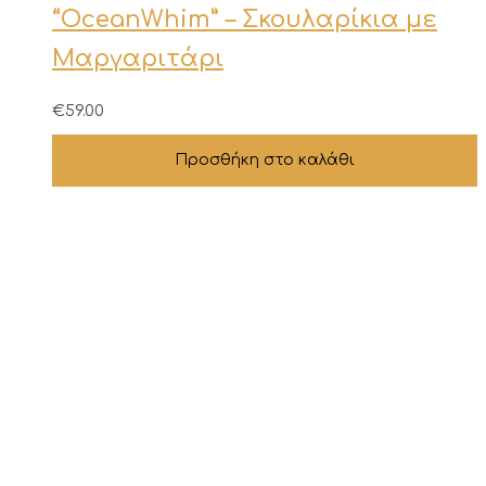
“OceanWhim” – Σκουλαρίκια με
Μαργαριτάρι
€
59.00
Προσθήκη στο καλάθι