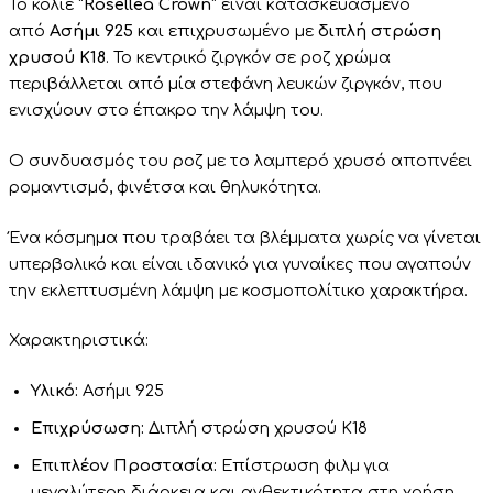
Το κολιέ
“Rosellea Crown”
είναι κατασκευασμένο
από
Ασήμι 925
και επιχρυσωμένο με
διπλή στρώση
χρυσού Κ18
. Το κεντρικό ζιργκόν σε ροζ χρώμα
περιβάλλεται από μία στεφάνη λευκών ζιργκόν, που
ενισχύουν στο έπακρο την λάμψη του.
Ο συνδυασμός του ροζ με το λαμπερό χρυσό αποπνέει
ρομαντισμό, φινέτσα και θηλυκότητα.
Ένα κόσμημα που τραβάει τα βλέμματα χωρίς να γίνεται
υπερβολικό και είναι ιδανικό για γυναίκες που αγαπούν
την εκλεπτυσμένη λάμψη με κοσμοπολίτικο χαρακτήρα.
Χαρακτηριστικά:
Υλικό:
Ασήμι 925
Επιχρύσωση:
Διπλή στρώση χρυσού Κ18
Επιπλέον Προστασία:
Επίστρωση φιλμ για
μεγαλύτερη διάρκεια και ανθεκτικότητα στη χρήση