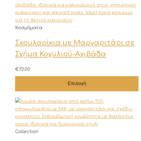
Αυτό
Κοσμήματα
το
Σκουλαρίκια με Μαργαριτάρι σε
προϊόν
έχει
Σχήμα Κοχυλιού-Αχιβάδα
πολλαπλές
παραλλαγές.
€
72.00
Οι
επιλογές
Επιλογή
μπορούν
να
επιλεγούν
στη
σελίδα
του
Collection
προϊόντος