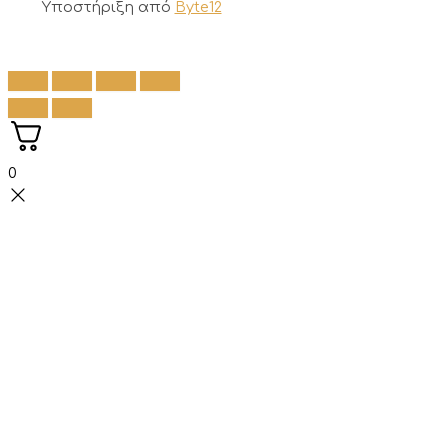
Υποστήριξη από
Byte12
0