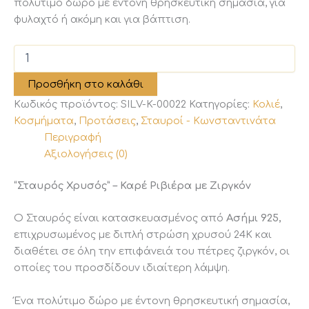
πολύτιμο δώρο με έντονη θρησκευτική σημασία, για
φυλαχτό ή ακόμη και για βάπτιση.
"Σταυρός"–
Καρέ
Ριβιέρα
Προσθήκη στο καλάθι
με
Κωδικός προϊόντος:
SILV-K-00022
Κατηγορίες:
Κολιέ
,
Ζιργκόν
ποσότητα
Κοσμήματα
,
Προτάσεις
,
Σταυροί - Κωνσταντινάτα
Περιγραφή
Αξιολογήσεις (0)
“Σταυρός Χρυσός” – Καρέ Ριβιέρα με Ζιργκόν
Ο Σταυρός είναι κατασκευασμένος από
Ασήμι 925,
επιχρυσωμένος με διπλή στρώση χρυσού 24Κ και
διαθέτει σε όλη την επιφάνειά του πέτρες ζιργκόν, οι
οποίες του προσδίδουν ιδιαίτερη λάμψη.
Ένα πολύτιμο δώρο με έντονη θρησκευτική σημασία,