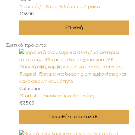
το
“Σταυρός” – Καρέ Ριβιέρα με Ζιργκόν
προϊόν
€
78.00
έχει
Επιλογή
πολλαπλές
παραλλαγές.
Οι
Σχετικά προϊόντα
επιλογές
μπορούν
να
επιλεγούν
στη
σελίδα
Collection
του
“Starfish” – Σκουλαρίκια Αστερίας
προϊόντος
€
35.00
Προσθήκη στο καλάθι